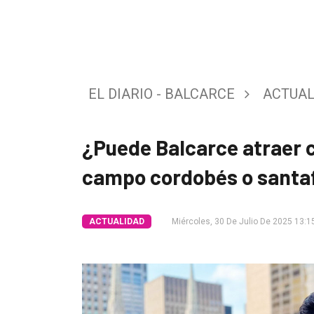
Tendencia
Int.
General
EL DIARIO - BALCARCE
ACTUAL
Política
Cultura
¿Puede Balcarce atraer c
Entrevistas
campo cordobés o santa
Rural
Deportes
ACTUALIDAD
Miércoles, 30 De Julio De 2025 13:1
Fúnebres
Edición
Empresa
Nosotros