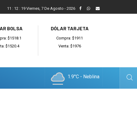
ada
Reino recibió a instituciones y confirmó gestiones para sumar
11
:
12
:
20
Viernes, 7 De Agosto - 2026
AR BOLSA
DÓLAR TARJETA
ra: $1518.1
Compra: $1911
ta: $1520.4
Venta: $1976
1.9°C - Neblina