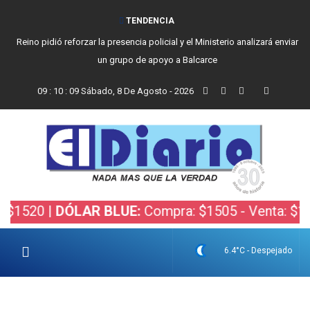
TENDENCIA
Vecinos, instituciones y concejales se manifestaron contra el proyecto
de Ley de Inviolabilidad de la Propiedad Privada
09
:
10
:
10
Sábado, 8 De Agosto - 2026
 |
DÓLAR BLUE:
Compra: $1505 - Venta: $1525 |
D
6.4°C - Despejado