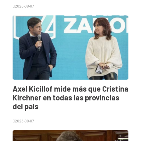
2026-08-07
Tendencia
Int.
General
Política
Cultura
Entrevistas
Rural
Axel Kicillof mide más que Cristina
Deportes
Kirchner en todas las provincias
Fúnebres
del país
Edición
2026-08-07
Empresa
Nosotros