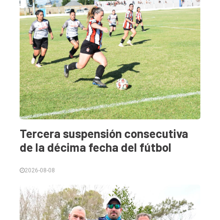
Tendencia
Int.
General
Política
Cultura
Entrevistas
Rural
Deportes
Tercera suspensión consecutiva
Fúnebres
de la décima fecha del fútbol
Edición
2026-08-08
Empresa
Nosotros
Contacto