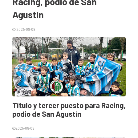
Racing, podio de San
Agustín
2026-08-08
El
único
DIARIO
de
Título y tercer puesto para Racing,
Balcarce
podio de San Agustín
Inicio
2026-08-08