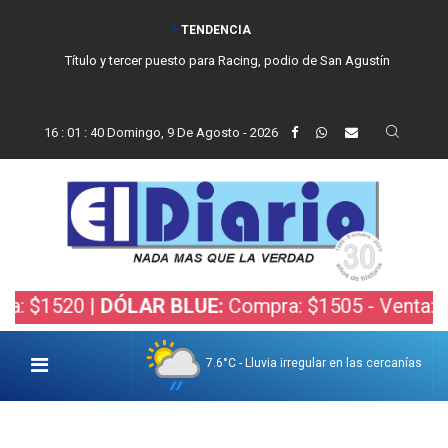
TENDENCIA
San Cayetano, el trabajo y una nueva etapa para la comunidad católica
de Balcarce
16
:
01
:
41
Domingo, 9 De Agosto - 2026
20 |
DÓLAR BLUE:
Compra: $1505 - Venta: $1525 |
7.6°C - Lluvia irregular en las cercanías