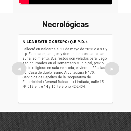
Necrológicas
NILDA BEATRIZ CRESPO (Q.E.P.D.).
ALBER
(Q.E.P.
Falleció en Balcarce el 21 de mayo de 2026 c.a.s.r. y
b.p. Familiares, amigos y demas deudos participan
Falleció
su fallecimiento. Sus restos son velados para luego
b.p. Fa
ser inhumados en el Cementerio Municipal, previo
su fall
oficio religioso en sala velatoria, el viernes 22 a las
ser inh
◀
▶
10. Casa de duelo: Barrio Arquitectura N° 70.
oficio r
Servicios de Sepelios de la Cooperativa de
las 17.
Electricidad «General Balcarce» Limitada, calle 15
Sepelios
Nº 519 entre 14 y 16, teléfono 42-2404.
Balcarce
teléfon