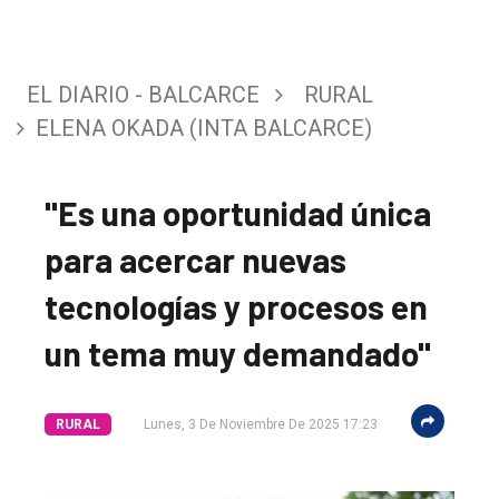
EL DIARIO - BALCARCE
RURAL
ELENA OKADA (INTA BALCARCE)
"Es una oportunidad única
para acercar nuevas
tecnologías y procesos en
un tema muy demandado"
El
RURAL
Lunes, 3 De Noviembre De 2025 17:23
único
DIARIO