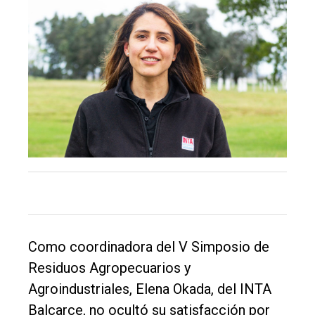
de
Balcarce
Inicio
Tendencia
Int.
General
Política
Cultura
Entrevistas
Como coordinadora del V Simposio de
Rural
Residuos Agropecuarios y
Deportes
Agroindustriales, Elena Okada, del INTA
Balcarce, no ocultó su satisfacción por
Fúnebres