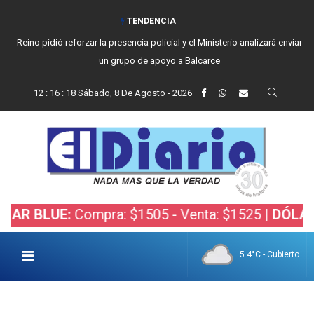
TENDENCIA
Reino pidió reforzar la presencia policial y el Ministerio analizará enviar
un grupo de apoyo a Balcarce
12
:
16
:
19
Sábado, 8 De Agosto - 2026
LUE:
Compra: $1505 - Venta: $1525 |
DÓLAR BOLS
5.4°C - Cubierto