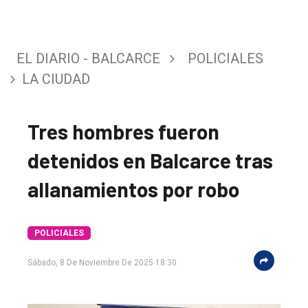
EL DIARIO - BALCARCE
POLICIALES
LA CIUDAD
Tres hombres fueron
detenidos en Balcarce tras
allanamientos por robo
POLICIALES
Sábado, 8 De Noviembre De 2025 18:30
El
único