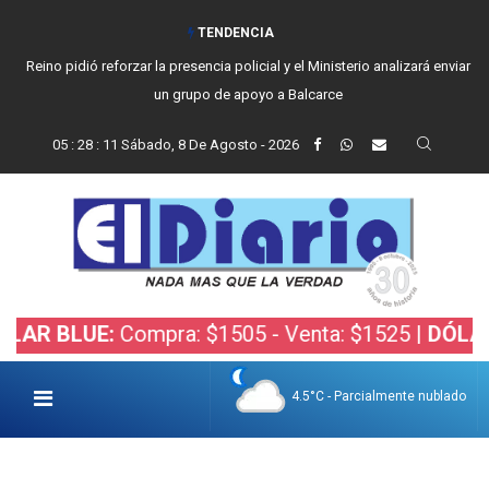
TENDENCIA
Reino pidió reforzar la presencia policial y el Ministerio analizará enviar
un grupo de apoyo a Balcarce
05
:
28
:
12
Sábado, 8 De Agosto - 2026
LUE:
Compra: $1505 - Venta: $1525 |
DÓLAR BOLS
4.5°C - Parcialmente nublado