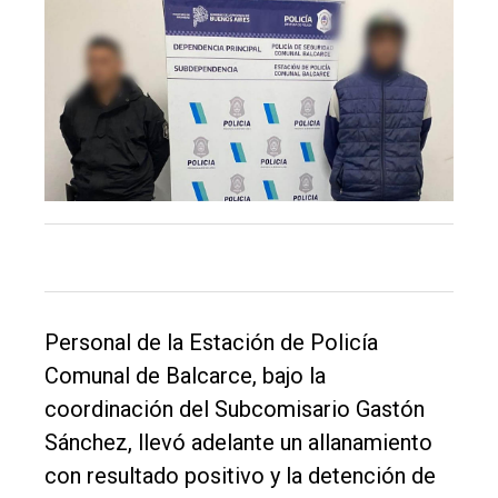
DIARIO
de
Balcarce
Inicio
Tendencia
Int.
General
Política
Personal de la Estación de Policía
Cultura
Comunal de Balcarce, bajo la
Entrevistas
coordinación del Subcomisario Gastón
Sánchez, llevó adelante un allanamiento
Rural
con resultado positivo y la detención de
Deportes