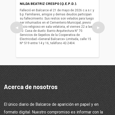
NILDA BEATRIZ CRESPO (Q.E.P.D.).
ALBER
(Q.E.P.
Falleció en Balcarce el 21 de mayo de 2026 c.a.s.r. y
b.p. Familiares, amigos y demas deudos participan
Falleció
su fallecimiento. Sus restos son velados para luego
b.p. Fa
ser inhumados en el Cementerio Municipal, previo
su fall
oficio religioso en sala velatoria, el viernes 22 a las
ser inh
◀
▶
10. Casa de duelo: Barrio Arquitectura N° 70.
oficio r
Servicios de Sepelios de la Cooperativa de
las 17.
Electricidad «General Balcarce» Limitada, calle 15
Sepelios
Nº 519 entre 14 y 16, teléfono 42-2404.
Balcarce
teléfon
Acerca de nosotros
El único diario de Balcarce de aparición en papel y en
formato digital. Nuestro compromiso es informar con la