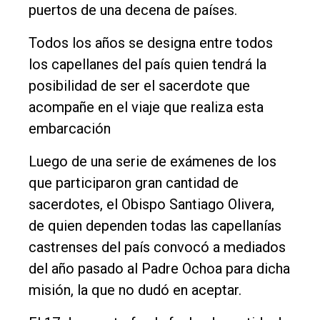
puertos de una decena de países.
Tendencia
Todos los años se designa entre todos
Int.
los capellanes del país quien tendrá la
General
posibilidad de ser el sacerdote que
Política
acompañe en el viaje que realiza esta
Cultura
embarcación
Entrevistas
Luego de una serie de exámenes de los
Rural
que participaron gran cantidad de
Deportes
sacerdotes, el Obispo Santiago Olivera,
de quien dependen todas las capellanías
Fúnebres
castrenses del país convocó a mediados
Edición
del año pasado al Padre Ochoa para dicha
Empresa
misión, la que no dudó en aceptar.
Nosotros