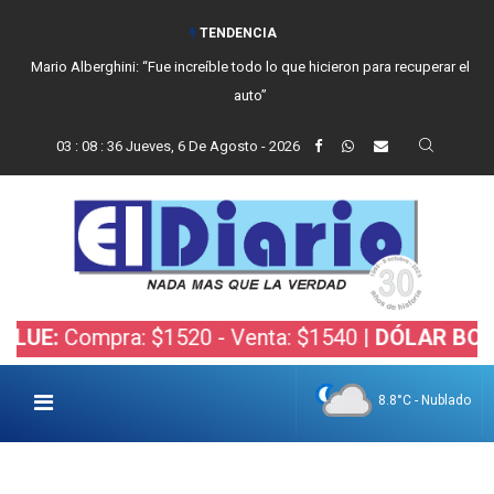
TENDENCIA
Mario Alberghini: “Fue increíble todo lo que hicieron para recuperar el
auto”
03
:
08
:
37
Jueves, 6 De Agosto - 2026
ra: $1520 - Venta: $1540 |
DÓLAR BOLSA:
Compra:
8.8°C - Nublado