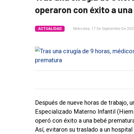
operaron con éxito a un
Tendencia
Int.
ACTUALIDAD
Miércoles, 17 De Septiembre De 202
General
Política
Cultura
Entrevistas
Rural
Deportes
Fúnebres
Después de nueve horas de trabajo, u
Edición
Especializado Materno Infantil (Hiem
Empresa
operó con éxito a una bebé prematur
Así, evitaron su traslado a un hospit
Nosotros