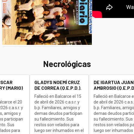
Necrológicas
OSCAR
GLADYS NOEMÍ CRUZ
DE IGARTUA JUAN
Y (MARIO)
DE CORREA (Q.E.P.D.).
AMBROSIO (Q.E.P.D.
Falleció en Balcarce el 15
Falleció en Balcarce e
alcarce el 20
de abril de 2026 c.a.s.r. y
de abril de 2026 c.a.s.r
26 c.a.s.r. y
b.p. Familiares, amigos y
b.p. Familiares, amigo
es, amigos y
demas deudos participan
demas deudos partic
s participan
su fallecimiento. Sus
su fallecimiento. Sus
nto. Sus
restos son velados para
restos son velados p
elados para
luego ser inhumados en el
luego ser inhumados 