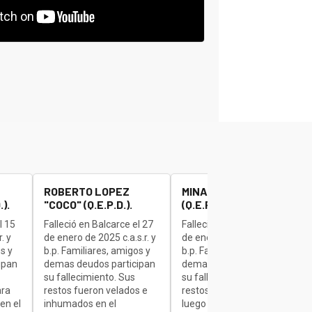
ROBERTO LOPEZ
MINAUDO JOSE "BETA"
).
"COCO" (Q.E.P.D.).
(Q.E.P.D.).
l 15
Falleció en Balcarce el 27
Falleció en Balcarce el 27
. y
de enero de 2025 c.a.s.r. y
de enero de 2025 c.a.s.r. y
s y
b.p. Familiares, amigos y
b.p. Familiares, amigos y
ipan
demas deudos participan
demas deudos participan
su fallecimiento. Sus
su fallecimiento. Sus
ara
restos fueron velados e
restos son velados para
en el
inhumados en el
luego ser inhumados en el