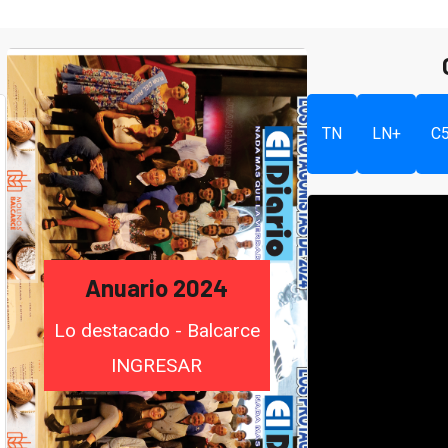
TN
LN+
C
Anuario 2024
Lo destacado - Balcarce
INGRESAR