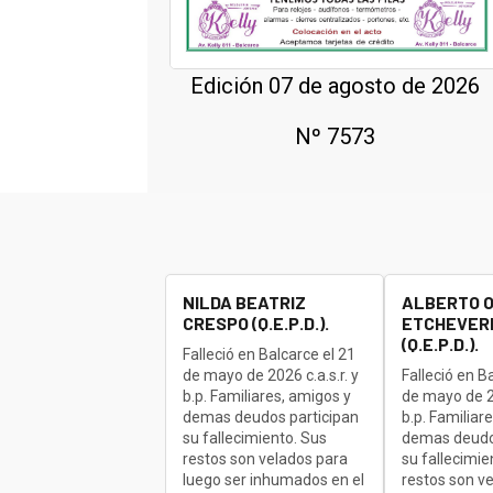
Edición 07 de agosto de 2026
Nº 7573
NILDA BEATRIZ
ALBERTO 
CRESPO (Q.E.P.D.).
ETCHEVERR
(Q.E.P.D.).
Falleció en Balcarce el 21
de mayo de 2026 c.a.s.r. y
Falleció en B
b.p. Familiares, amigos y
de mayo de 20
demas deudos participan
b.p. Familiar
su fallecimiento. Sus
demas deudo
restos son velados para
su fallecimie
luego ser inhumados en el
restos son v