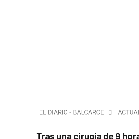
El
único
DIARIO
de
EL DIARIO - BALCARCE
ACTUA
Balcarce
Tras una cirugía de 9 ho
Inicio