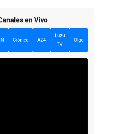
Canales en Vivo
Luzu
5N
Crónica
A24
Olga
TV