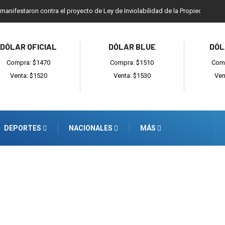
 manifestaron contra el proyecto de Ley de Inviolabilidad de la Propiedad Priv
DÓLAR OFICIAL
DÓLAR BLUE
DÓL
Compra: $1470
Compra: $1510
Comp
Venta: $1520
Venta: $1530
Ven
DEPORTES
NACIONALES
MÁS