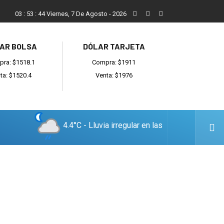
ada
Reino recibió a instituciones y confirmó gestiones para suma
03
:
53
:
45
Viernes, 7 De Agosto - 2026
AR BOLSA
DÓLAR TARJETA
ra: $1518.1
Compra: $1911
ta: $1520.4
Venta: $1976
4.4°C - Lluvia irregular en las
cercanías