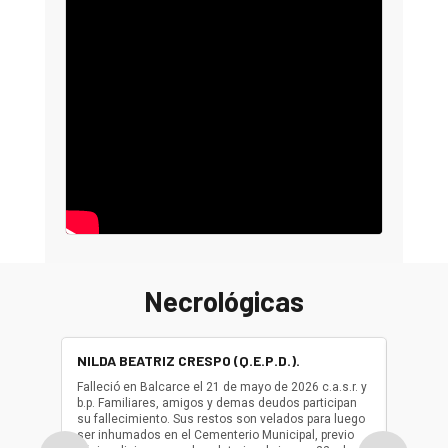
Necrológicas
NILDA BEATRIZ CRESPO (Q.E.P.D.).
ALBER
(Q.E.P.
Falleció en Balcarce el 21 de mayo de 2026 c.a.s.r. y
b.p. Familiares, amigos y demas deudos participan
Falleció
su fallecimiento. Sus restos son velados para luego
b.p. Fa
ser inhumados en el Cementerio Municipal, previo
su fall