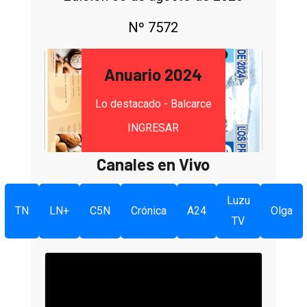
Nº 7572
Anuario 2024
Lo destacado - Balcarce
INGRESAR
Canales en Vivo
Luzu
TN
LN+
C5N
Crónica
A24
Olga
TV