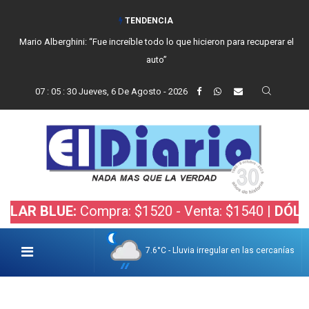
TENDENCIA
Mario Alberghini: “Fue increíble todo lo que hicieron para recuperar el
auto”
07
:
05
:
31
Jueves, 6 De Agosto - 2026
LUE:
Compra: $1520 - Venta: $1540 |
DÓLAR BOLS
7.6°C - Lluvia irregular en las cercanías