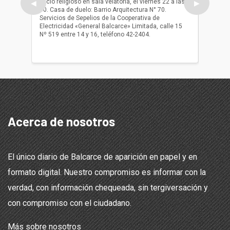
oficio religioso en sala velatoria, el viernes 22 a las
ser inh
◀
▶
10. Casa de duelo: Barrio Arquitectura N° 70.
oficio r
Servicios de Sepelios de la Cooperativa de
las 17.
Electricidad «General Balcarce» Limitada, calle 15
Sepelios
Nº 519 entre 14 y 16, teléfono 42-2404.
Balcarce
teléfon
Acerca de nosotros
El único diario de Balcarce de aparición en papel y en
formato digital. Nuestro compromiso es informar con la
verdad, con información chequeada, sin tergiversación y
con compromiso con el ciudadano.
Más sobre nosotros