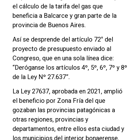
el cálculo de la tarifa del gas que
Entrevistas
beneficia a Balcarce y gran parte de la
Rural
provincia de Buenos Aires.
Deportes
Así se desprende del artículo 72° del
Fúnebres
proyecto de presupuesto enviado al
Congreso, que en una sola línea dice:
Edición
“Deróganse los artículos 4º, 5º, 6º, 7º y 8º
Empresa
de la Ley Nº 27.637”.
Nosotros
La Ley 27637, aprobada en 2021, amplió
Contacto
el beneficio por Zona Fría del que
gozaban las provincias patagónicas a
otras regiones, provincias y
departamentos, entre ellos esta ciudad y
los municipios del interior bonaerense.