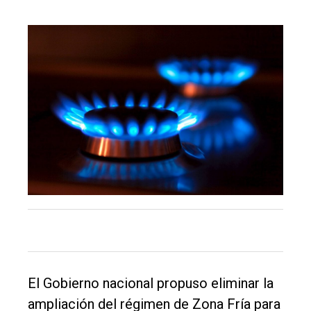
El
único
DIARIO
de
Balcarce
Inicio
Tendencia
Int.
General
Política
El Gobierno nacional propuso eliminar la
ampliación del régimen de Zona Fría para
Cultura