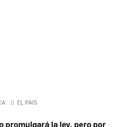
CA
EL PAIS
o promulgará la ley, pero por