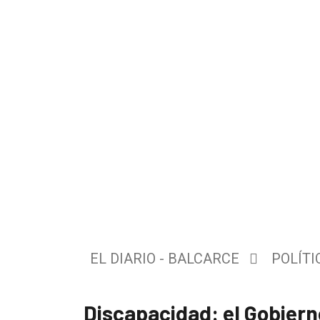
El
único
DIARIO
de
EL DIARIO - BALCARCE
POLÍTI
Balcarce
Discapacidad: el Gobiern
Inicio