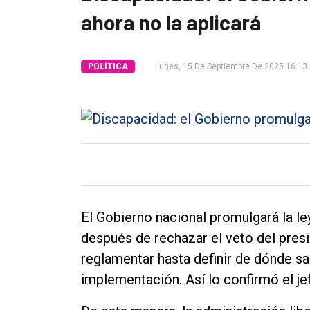
ahora no la aplicará
Tendencia
Int.
POLÍTICA
Lunes, 15 De Septiembre De 2025 16:13
General
Política
Cultura
Entrevistas
Rural
Deportes
El Gobierno nacional promulgará la le
Fúnebres
después de rechazar el veto del presi
Edición
reglamentar hasta definir de dónde sal
Empresa
implementación. Así lo confirmó el je
Nosotros