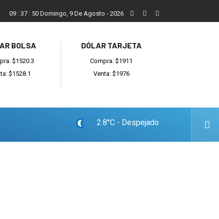
San Cayetano, el trabajo y una nueva etapa para la comunidad
09
:
37
:
51
Domingo, 9 De Agosto - 2026
AR BOLSA
DÓLAR TARJETA
ra: $1520.3
Compra: $1911
ta: $1528.1
Venta: $1976
2.8°C - Despejado