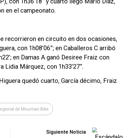
P), con 1h36’18” y cuarto llegó Mario Díaz,
ón en el campeonato.
e recorrieron en circuito en dos ocasiones,
guera, con 1h08’06”; en Caballeros C arribó
h22’; en Damas A ganó Desiree Fraiz con
a Lidia Márquez, con 1h33’27”.
Higuera quedó cuarto, García décimo, Fraiz
egional de Mountain Bike
Siguiente Noticia