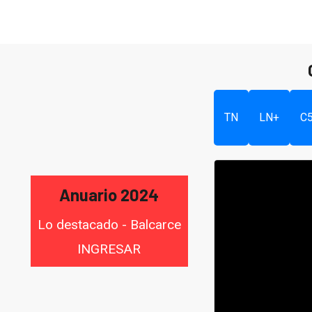
TN
LN+
C
Anuario 2024
Lo destacado - Balcarce
INGRESAR