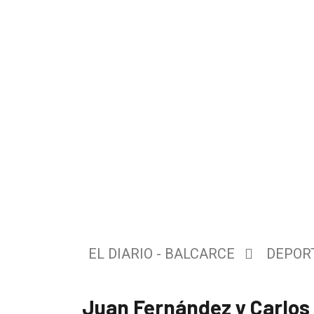
El
único
DIARIO
de
EL DIARIO - BALCARCE
DEPOR
Balcarce
Juan Fernández y Carlos 
Inicio