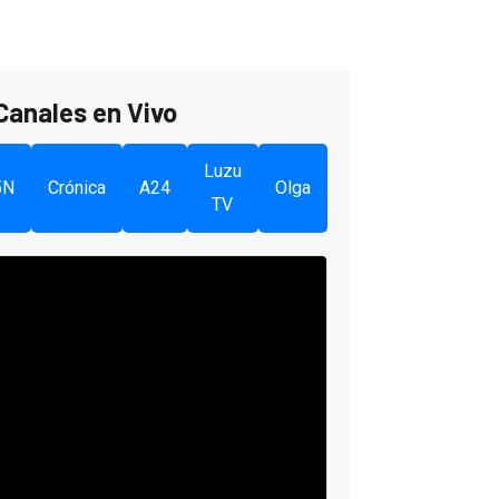
Canales en Vivo
Luzu
5N
Crónica
A24
Olga
TV