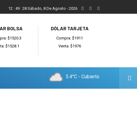
Vecinos, instituciones y concejales se manifestaron contra el 
12
:
49
:
29
Sábado, 8 De Agosto - 2026
AR BOLSA
DÓLAR TARJETA
ra: $1520.3
Compra: $1911
ta: $1528.1
Venta: $1976
5.4°C - Cubierto