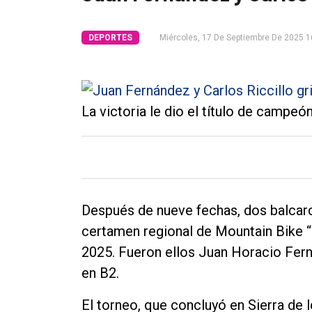
Tendencia
DEPORTES
Miércoles, 17 De Septiembre De 2025 1
Int.
General
Política
La victoria le dio el título de campe
Cultura
Entrevistas
Rural
Deportes
Después de nueve fechas, dos balca
Fúnebres
certamen regional de Mountain Bike “
2025. Fueron ellos Juan Horacio Ferná
Edición
en B2.
Empresa
Nosotros
El torneo, que concluyó en Sierra de