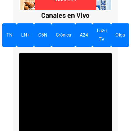
Canales en Vivo
Luzu
TN
LN+
C5N
Crónica
A24
Olga
TV