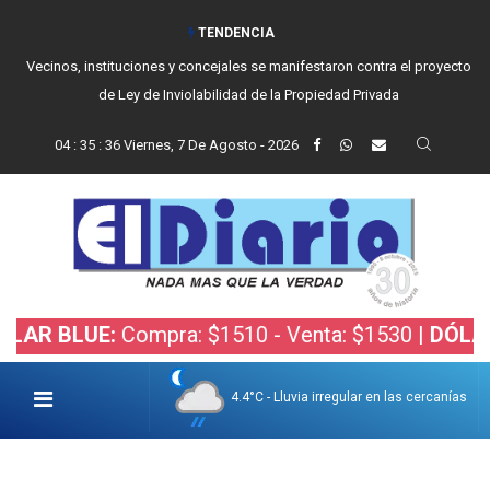
TENDENCIA
Vecinos, instituciones y concejales se manifestaron contra el proyecto
de Ley de Inviolabilidad de la Propiedad Privada
04
:
35
:
37
Viernes, 7 De Agosto - 2026
LUE:
Compra: $1510 - Venta: $1530 |
DÓLAR BOLS
4.4°C - Lluvia irregular en las cercanías