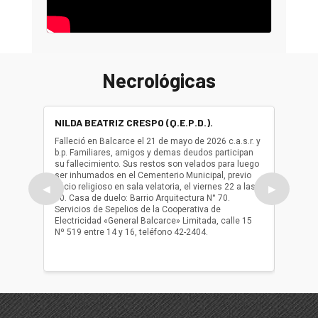
Necrológicas
NILDA BEATRIZ CRESPO (Q.E.P.D.).
ALBER
(Q.E.P.
Falleció en Balcarce el 21 de mayo de 2026 c.a.s.r. y
b.p. Familiares, amigos y demas deudos participan
Falleció
su fallecimiento. Sus restos son velados para luego
b.p. Fa
ser inhumados en el Cementerio Municipal, previo
su fall
oficio religioso en sala velatoria, el viernes 22 a las
ser inh
◀
▶
10. Casa de duelo: Barrio Arquitectura N° 70.
oficio r
Servicios de Sepelios de la Cooperativa de
las 17.
Electricidad «General Balcarce» Limitada, calle 15
Sepelios
Nº 519 entre 14 y 16, teléfono 42-2404.
Balcarce
teléfon