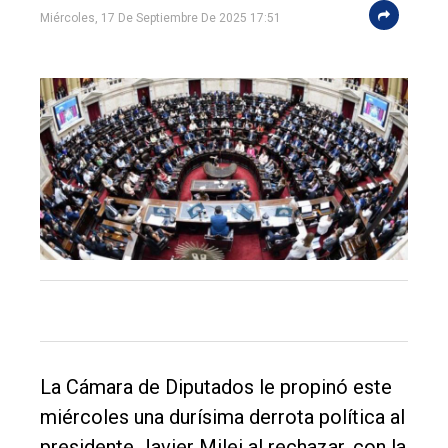
único
Miércoles, 17 De Septiembre De 2025 17:51
DIARIO
de
Balcarce
Inicio
Tendencia
Int.
General
Política
Cultura
La Cámara de Diputados le propinó este
Entrevistas
miércoles una durísima derrota política al
Rural
presidente Javier Milei al rechazar, con la