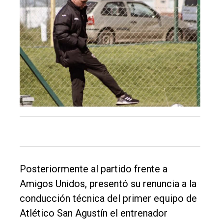
Inicio
Tendencia
Int.
General
Política
Cultura
Entrevistas
Rural
Deportes
Posteriormente al partido frente a
Fúnebres
Amigos Unidos, presentó su renuncia a la
conducción técnica del primer equipo de
Edición
Atlético San Agustín el entrenador
Empresa