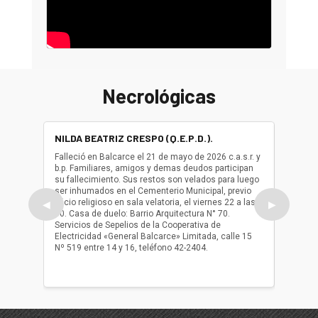
Necrológicas
NILDA BEATRIZ CRESPO (Q.E.P.D.).
ALBER
(Q.E.P.
Falleció en Balcarce el 21 de mayo de 2026 c.a.s.r. y
b.p. Familiares, amigos y demas deudos participan
Falleció
su fallecimiento. Sus restos son velados para luego
b.p. Fa
ser inhumados en el Cementerio Municipal, previo
su fall
oficio religioso en sala velatoria, el viernes 22 a las
ser inh
◀
▶
10. Casa de duelo: Barrio Arquitectura N° 70.
oficio r
Servicios de Sepelios de la Cooperativa de
las 17.
Electricidad «General Balcarce» Limitada, calle 15
Sepelios
Nº 519 entre 14 y 16, teléfono 42-2404.
Balcarce
teléfon