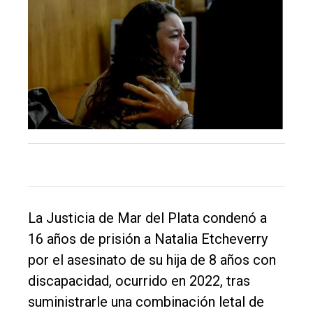
El
único
DIARIO
de
Balcarce
Inicio
Tendencia
Int.
La Justicia de Mar del Plata condenó a
General
16 años de prisión a Natalia Etcheverry
por el asesinato de su hija de 8 años con
Política
discapacidad, ocurrido en 2022, tras
Cultura
suministrarle una combinación letal de