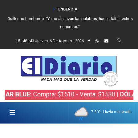
TENDENCIA
Guillermo Lombardo: "Ya no alcanzan las palabras, hacen falta hechos
concretos"
15
:
48
:
43
Jueves, 6 De Agosto - 2026
BLUE:
Compra: $1510 - Venta: $1530 |
DÓLAR BOL
7.2°C - Lluvia moderada