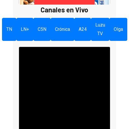
Canales en Vivo
Luzu
TN
LN+
C5N
Crónica
A24
Olga
TV