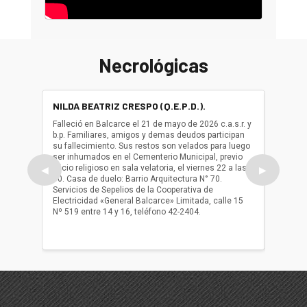
Necrológicas
NILDA BEATRIZ CRESPO (Q.E.P.D.).
ALBER
(Q.E.P.
Falleció en Balcarce el 21 de mayo de 2026 c.a.s.r. y
b.p. Familiares, amigos y demas deudos participan
Falleció
su fallecimiento. Sus restos son velados para luego
b.p. Fa
ser inhumados en el Cementerio Municipal, previo
su fall
oficio religioso en sala velatoria, el viernes 22 a las
ser inh
◀
▶
10. Casa de duelo: Barrio Arquitectura N° 70.
oficio r
Servicios de Sepelios de la Cooperativa de
las 17.
Electricidad «General Balcarce» Limitada, calle 15
Sepelios
Nº 519 entre 14 y 16, teléfono 42-2404.
Balcarce
teléfon