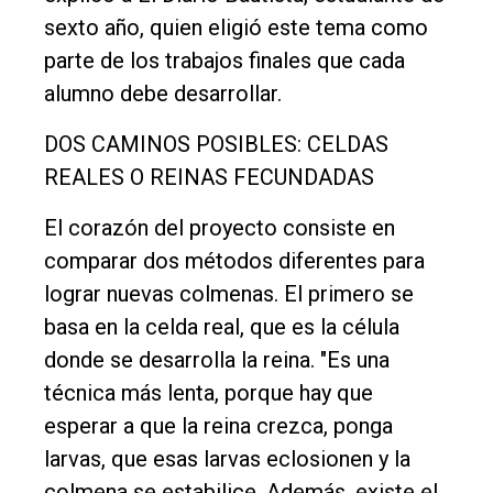
Política
sexto año, quien eligió este tema como
parte de los trabajos finales que cada
Cultura
alumno debe desarrollar.
Entrevistas
DOS CAMINOS POSIBLES: CELDAS
Rural
REALES O REINAS FECUNDADAS
Deportes
El corazón del proyecto consiste en
Fúnebres
comparar dos métodos diferentes para
Edición
lograr nuevas colmenas. El primero se
Empresa
basa en la celda real, que es la célula
Nosotros
donde se desarrolla la reina. "Es una
Contacto
técnica más lenta, porque hay que
esperar a que la reina crezca, ponga
larvas, que esas larvas eclosionen y la
colmena se estabilice. Además, existe el