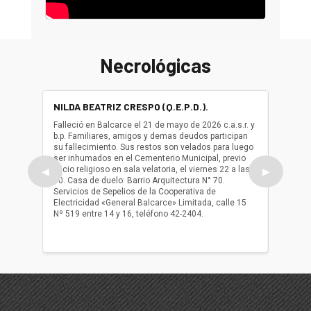
Necrológicas
NILDA BEATRIZ CRESPO (Q.E.P.D.).
ALBER
(Q.E.P.
Falleció en Balcarce el 21 de mayo de 2026 c.a.s.r. y
b.p. Familiares, amigos y demas deudos participan
Falleció
su fallecimiento. Sus restos son velados para luego
b.p. Fa
ser inhumados en el Cementerio Municipal, previo
su fall
oficio religioso en sala velatoria, el viernes 22 a las
ser inh
◀
▶
10. Casa de duelo: Barrio Arquitectura N° 70.
oficio r
Servicios de Sepelios de la Cooperativa de
las 17.
Electricidad «General Balcarce» Limitada, calle 15
Sepelios
Nº 519 entre 14 y 16, teléfono 42-2404.
Balcarce
teléfon