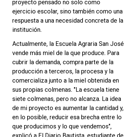
proyecto pensado no solo como
ejercicio escolar, sino también como una
respuesta a una necesidad concreta de la
institución.
Actualmente, la Escuela Agraria San José
El
vende más miel de la que produce. Para
único
cubrir la demanda, compra parte de la
DIARIO
producción a terceros, la procesa y la
de
comercializa junto a la miel obtenida en
Balcarce
sus propias colmenas. "La escuela tiene
Inicio
siete colmenas, pero no alcanza. La idea
de mi proyecto es aumentar la cantidad y,
Tendencia
en lo posible, reducir esa brecha entre lo
Int.
que producimos y lo que vendemos",
General
explicó a El Diario Bautista, estudiante de