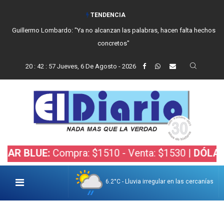
TENDENCIA
Guillermo Lombardo: "Ya no alcanzan las palabras, hacen falta hechos
concretos"
20
:
42
:
58
Jueves, 6 De Agosto - 2026
UE:
Compra: $1510 - Venta: $1530 |
DÓLAR BOLSA
6.2°C - Lluvia irregular en las cercanías