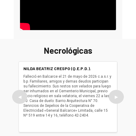
Necrológicas
NILDA BEATRIZ CRESPO (Q.E.P.D.).
ALBER
(Q.E.P.
Falleció en Balcarce el 21 de mayo de 2026 c.a.s.r. y
b.p. Familiares, amigos y demas deudos participan
Falleció
su fallecimiento. Sus restos son velados para luego
b.p. Fa
ser inhumados en el Cementerio Municipal, previo
su fall
oficio religioso en sala velatoria, el viernes 22 a las
ser inh
◀
▶
10. Casa de duelo: Barrio Arquitectura N° 70.
oficio r
Servicios de Sepelios de la Cooperativa de
las 17.
Electricidad «General Balcarce» Limitada, calle 15
Sepelios
Nº 519 entre 14 y 16, teléfono 42-2404.
Balcarce
teléfon