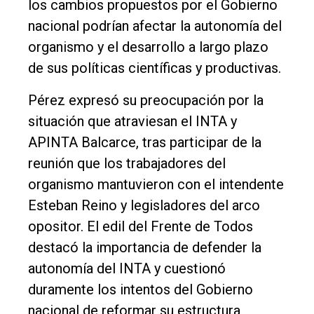
los cambios propuestos por el Gobierno
DIARIO
nacional podrían afectar la autonomía del
de
organismo y el desarrollo a largo plazo
Balcarce
de sus políticas científicas y productivas.
Inicio
Pérez expresó su preocupación por la
Tendencia
situación que atraviesan el INTA y
APINTA Balcarce, tras participar de la
Int.
reunión que los trabajadores del
General
organismo mantuvieron con el intendente
Política
Esteban Reino y legisladores del arco
Cultura
opositor. El edil del Frente de Todos
Entrevistas
destacó la importancia de defender la
autonomía del INTA y cuestionó
Rural
duramente los intentos del Gobierno
Deportes
nacional de reformar su estructura