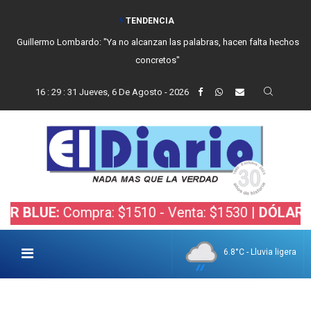
TENDENCIA
Guillermo Lombardo: "Ya no alcanzan las palabras, hacen falta hechos
concretos"
16
:
29
:
32
Jueves, 6 De Agosto - 2026
Compra: $1510 - Venta: $1530 |
DÓLAR BOLSA:
Co
6.8°C - Lluvia ligera