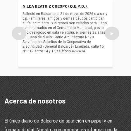
NILDA BEATRIZ CRESPO (Q.E.P.D.).
ALBER
(Q.E.P.
Falleció en Balcarce el 21 de mayo de 2026 c.a.s.r. y
b.p. Familiares, amigos y demas deudos participan
Falleció
su fallecimiento. Sus restos son velados para luego
b.p. Fa
ser inhumados en el Cementerio Municipal, previo
su fall
oficio religioso en sala velatoria, el viernes 22 a las
ser inh
◀
▶
10. Casa de duelo: Barrio Arquitectura N° 70.
oficio r
Servicios de Sepelios de la Cooperativa de
las 17.
Electricidad «General Balcarce» Limitada, calle 15
Sepelios
Nº 519 entre 14 y 16, teléfono 42-2404.
Balcarce
teléfon
Acerca de nosotros
El único diario de Balcarce de aparición en papel y en
formato digital. Nuestro compromiso es informar con la