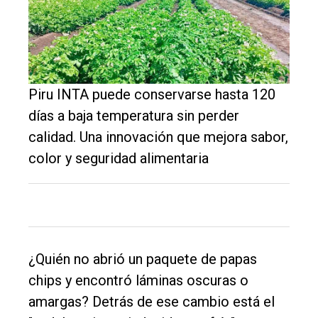
El
único
Piru INTA puede conservarse hasta 120
DIARIO
días a baja temperatura sin perder
de
calidad. Una innovación que mejora sabor,
Balcarce
color y seguridad alimentaria
Inicio
Tendencia
Int.
¿Quién no abrió un paquete de papas
General
chips y encontró láminas oscuras o
Política
amargas? Detrás de ese cambio está el