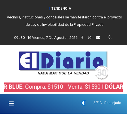
TENDENCIA
Vecinos, instituciones y concejales se manifestaron contra el proyecto
de Ley de Inviolabilidad de la Propiedad Privada
09
:
30
:
17
Viernes, 7 De Agosto - 2026
UE:
Compra: $1510 - Venta: $1530 |
DÓLAR BOLSA
2.7°C - Despejado