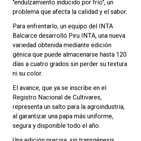
"endulzamiento inducido por frío", un
Cultura
problema que afecta la calidad y el sabor.
Entrevistas
Para enfrentarlo, un equipo del INTA
Rural
Balcarce desarrolló Piru INTA, una nueva
Deportes
variedad obtenida mediante edición
Fúnebres
génica que puede almacenarse hasta 120
días a cuatro grados sin perder su textura
Edición
ni su color.
Empresa
Nosotros
El avance, que ya se inscribe en el
Registro Nacional de Cultivares,
Contacto
representa un salto para la agroindustria,
al garantizar una papa más uniforme,
segura y disponible todo el año.
Una edición precisa, sin transgénesis