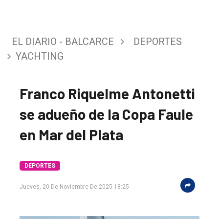
EL DIARIO - BALCARCE
DEPORTES
YACHTING
Franco Riquelme Antonetti
se adueño de la Copa Faule
en Mar del Plata
El
único
DIARIO
DEPORTES
de
Jueves, 20 De Noviembre De 2025 18:25
Balcarce