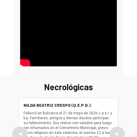
Necrológicas
NILDA BEATRIZ CRESPO (Q.E.P.D.).
ALBER
(Q.E.P.
Falleció en Balcarce el 21 de mayo de 2026 c.a.s.r. y
b.p. Familiares, amigos y demas deudos participan
Falleció
su fallecimiento. Sus restos son velados para luego
b.p. Fa
ser inhumados en el Cementerio Municipal, previo
su fall
oficio religioso en sala velatoria, el viernes 22 a las
ser inh
◀
▶