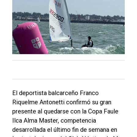
Inicio
Tendencia
Int.
General
Política
Cultura
Entrevistas
Rural
Deportes
El deportista balcarceño Franco
Riquelme Antonetti confirmó su gran
Fúnebres
presente al quedarse con la Copa Faule
Edición
Ilca Alma Master, competencia
Empresa
desarrollada el último fin de semana en
Nosotros