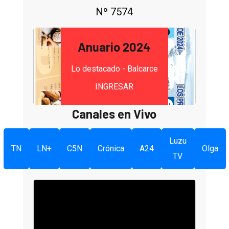
Nº 7574
Anuario 2024
Lo destacado - Balcarce
INGRESAR
Canales en Vivo
Luzu
TN
LN+
C5N
Crónica
A24
Olga
TV