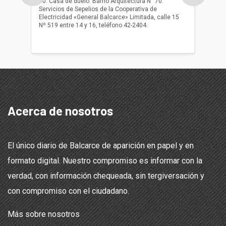
10. Casa de duelo: Barrio Arquitectura N° 70.
oficio r
Servicios de Sepelios de la Cooperativa de
las 17.
Electricidad «General Balcarce» Limitada, calle 15
Sepelios
Nº 519 entre 14 y 16, teléfono 42-2404.
Balcarce
teléfon
Acerca de nosotros
El único diario de Balcarce de aparición en papel y en
formato digital. Nuestro compromiso es informar con la
verdad, con información chequeada, sin tergiversación y
con compromiso con el ciudadano.
Más sobre nosotros