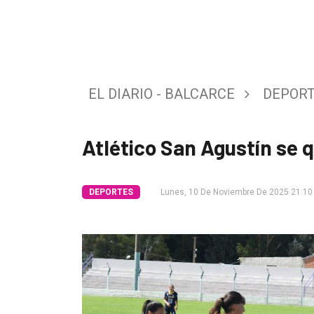
Tendencia
Int.
General
EL DIARIO - BALCARCE
DEPOR
Política
Cultura
Atlético San Agustín se q
Entrevistas
Rural
DEPORTES
Lunes, 10 De Noviembre De 2025 21:10
Deportes
Fúnebres
Edición
Empresa
Nosotros