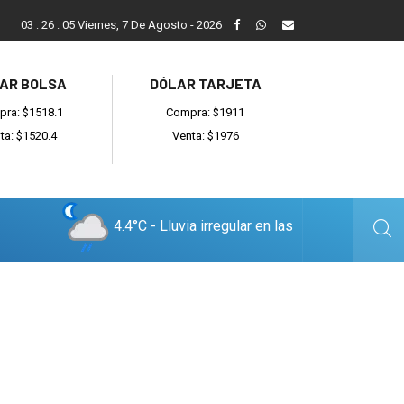
ada
Reino recibió a instituciones y confirmó gestiones para sumar
03
:
26
:
06
Viernes, 7 De Agosto - 2026
AR BOLSA
DÓLAR TARJETA
ra: $1518.1
Compra: $1911
ta: $1520.4
Venta: $1976
4.4°C - Lluvia irregular en las
cercanías