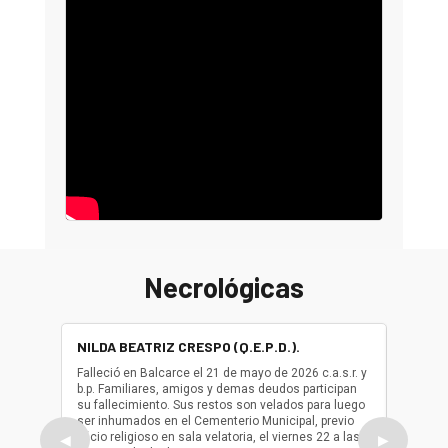
Necrológicas
NILDA BEATRIZ CRESPO (Q.E.P.D.).
ALBER
(Q.E.P.
Falleció en Balcarce el 21 de mayo de 2026 c.a.s.r. y
b.p. Familiares, amigos y demas deudos participan
Falleció
su fallecimiento. Sus restos son velados para luego
b.p. Fa
ser inhumados en el Cementerio Municipal, previo
su fall
oficio religioso en sala velatoria, el viernes 22 a las
ser inh
◀
▶