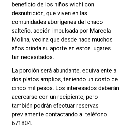
beneficio de los niños wichí con
Entrevistas
desnutrición, que viven en las
Rural
comunidades aborígenes del chaco
salteño, acción impulsada por Marcela
Deportes
Molina, vecina que desde hace muchos
Fúnebres
años brinda su aporte en estos lugares
Edición
tan necesitados.
Empresa
La porción será abundante, equivalente a
Nosotros
dos platos amplios, teniendo un costo de
Contacto
cinco mil pesos. Los interesados deberán
acercarse con un recipiente, pero
también podrán efectuar reservas
previamente contactando al teléfono
671804.