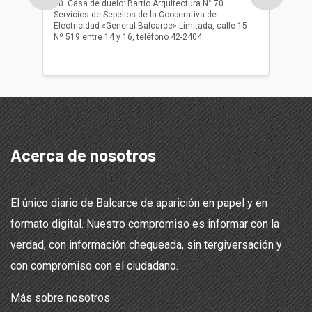
10. Casa de duelo: Barrio Arquitectura N° 70.
oficio r
Servicios de Sepelios de la Cooperativa de
las 17.
Electricidad «General Balcarce» Limitada, calle 15
Sepelios
Nº 519 entre 14 y 16, teléfono 42-2404.
Balcarce
teléfon
Acerca de nosotros
El único diario de Balcarce de aparición en papel y en
formato digital. Nuestro compromiso es informar con la
verdad, con información chequeada, sin tergiversación y
con compromiso con el ciudadano.
Más sobre nosotros