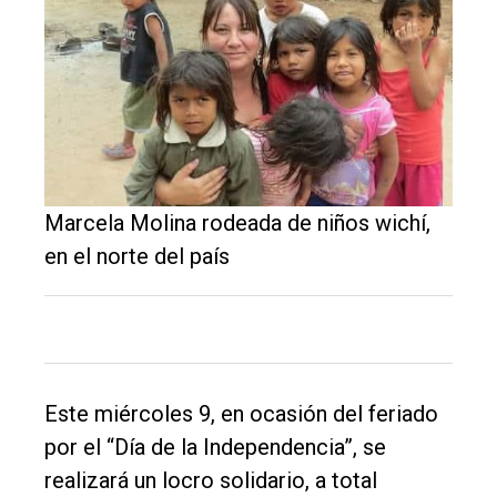
El
único
DIARIO
de
Marcela Molina rodeada de niños wichí,
Balcarce
en el norte del país
Inicio
Tendencia
Int.
General
Este miércoles 9, en ocasión del feriado
por el “Día de la Independencia”, se
Política
realizará un locro solidario, a total
Cultura