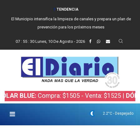
TENDENCIA
El Municipio intensifica la limpieza de canales y prepara un plan de
prevención para los próximos meses
07
:
55
:
31
Lunes, 10 De Agosto - 2026
BLUE:
Compra: $1505 - Venta: $1525 |
DÓLAR BOL
2.2°C - Despejado