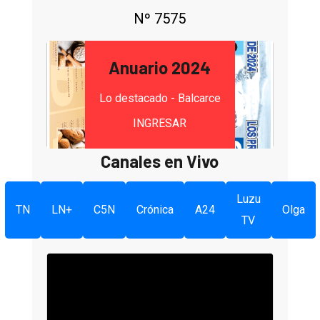
Nº 7575
Anuario 2024
Lo destacado - Balcarce
INGRESAR
Canales en Vivo
Luzu
TN
LN+
C5N
Crónica
A24
Olga
TV