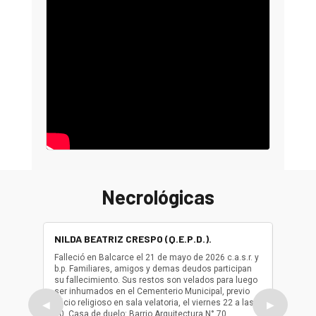
Necrológicas
NILDA BEATRIZ CRESPO (Q.E.P.D.).
ALBER
(Q.E.P.
Falleció en Balcarce el 21 de mayo de 2026 c.a.s.r. y
b.p. Familiares, amigos y demas deudos participan
Falleció
su fallecimiento. Sus restos son velados para luego
b.p. Fa
ser inhumados en el Cementerio Municipal, previo
su fall
oficio religioso en sala velatoria, el viernes 22 a las
ser inh
◀
▶
10. Casa de duelo: Barrio Arquitectura N° 70.
oficio r