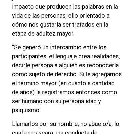
Fúnebres
impacto que producen las palabras en la
vida de las personas, ello orientado a
Edición
cómo nos gustaría ser tratados en la
Empresa
etapa de adultez mayor.
Nosotros
“Se generó un intercambio entre los
Contacto
participantes, el lenguaje crea realidades,
decirle persona a alguien es reconocerla
como sujeto de derecho. Si le agregamos
el término mayor (en cuanto a cantidad
de años) la registramos entonces como
ser humano con su personalidad y
psiquismo.
Llamarlos por su nombre, no abuelo/a, lo
cual enmascara una conducta de