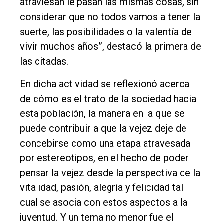
atraviesan le pasan las mismas cosas, sin
DIARIO
considerar que no todos vamos a tener la
de
suerte, las posibilidades o la valentía de
Balcarce
vivir muchos años”, destacó la primera de
las citadas.
Inicio
Tendencia
En dicha actividad se reflexionó acerca
de cómo es el trato de la sociedad hacia
Int.
esta población, la manera en la que se
General
puede contribuir a que la vejez deje de
Política
concebirse como una etapa atravesada
Cultura
por estereotipos, en el hecho de poder
pensar la vejez desde la perspectiva de la
Entrevistas
vitalidad, pasión, alegría y felicidad tal
Rural
cual se asocia con estos aspectos a la
Deportes
juventud. Y un tema no menor fue el