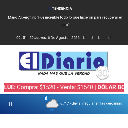
TENDENCIA
Mario Alberghini: “Fue increíble todo lo que hicieron para recuperar el
auto”
09
:
52
:
01
Jueves, 6 De Agosto - 2026
pra: $1520 - Venta: $1540 |
DÓLAR BOLSA:
Compr
6.7°C - Lluvia irregular en las cercanías