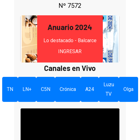
Nº 7572
Anuario 2024
Lo destacado - Balcarce
INGRESAR
Canales en Vivo
Luzu
TN
LN+
C5N
Crónica
A24
Olga
TV