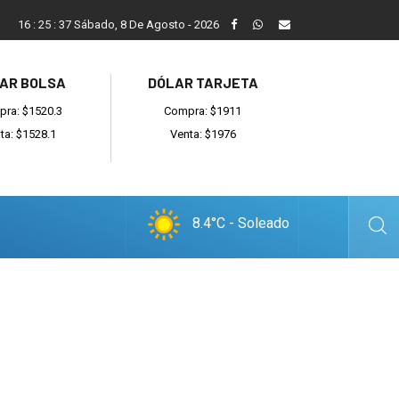
San Cayetano, el trabajo y una nueva etapa para la comunidad 
16
:
25
:
38
Sábado, 8 De Agosto - 2026
AR BOLSA
DÓLAR TARJETA
ra: $1520.3
Compra: $1911
ta: $1528.1
Venta: $1976
8.4°C - Soleado