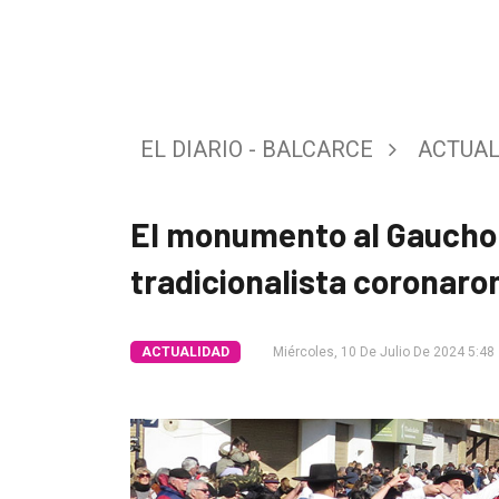
Tendencia
Int.
General
EL DIARIO - BALCARCE
ACTUAL
Política
Cultura
El monumento al Gaucho 
Entrevistas
tradicionalista coronaron
Rural
Deportes
ACTUALIDAD
Miércoles, 10 De Julio De 2024 5:48
Fúnebres
Edición
Empresa
Nosotros