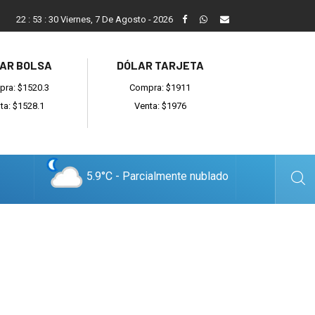
Vecinos, instituciones y concejales se manifestaron contra el 
22
:
53
:
31
Viernes, 7 De Agosto - 2026
AR BOLSA
DÓLAR TARJETA
ra: $1520.3
Compra: $1911
ta: $1528.1
Venta: $1976
5.9°C - Parcialmente nublado