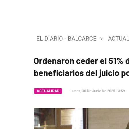
Tendencia
Int.
General
EL DIARIO - BALCARCE
ACTUAL
Política
Cultura
Ordenaron ceder el 51% d
Entrevistas
beneficiarios del juicio p
Rural
Deportes
ACTUALIDAD
Lunes, 30 De Junio De 2025 13:59
Fúnebres
Edición
Empresa
Nosotros