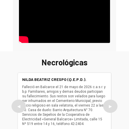
Necrológicas
NILDA BEATRIZ CRESPO (Q.E.P.D.).
ALBER
(Q.E.P.
Falleció en Balcarce el 21 de mayo de 2026 c.a.s.r. y
b.p. Familiares, amigos y demas deudos participan
Falleció
su fallecimiento. Sus restos son velados para luego
b.p. Fa
ser inhumados en el Cementerio Municipal, previo
su fall
oficio religioso en sala velatoria, el viernes 22 a las
ser inh
◀
▶
10. Casa de duelo: Barrio Arquitectura N° 70.
oficio r
Servicios de Sepelios de la Cooperativa de
las 17.
Electricidad «General Balcarce» Limitada, calle 15
Sepelios
Nº 519 entre 14 y 16, teléfono 42-2404.
Balcarce
teléfon