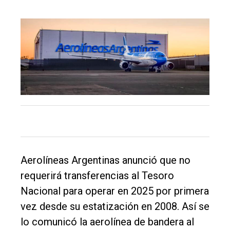
El
único
DIARIO
de
Balcarce
Aerolíneas Argentinas anunció que no
Inicio
requerirá transferencias al Tesoro
Tendencia
Nacional para operar en 2025 por primera
Int.
vez desde su estatización en 2008. Así se
General
lo comunicó la aerolínea de bandera al