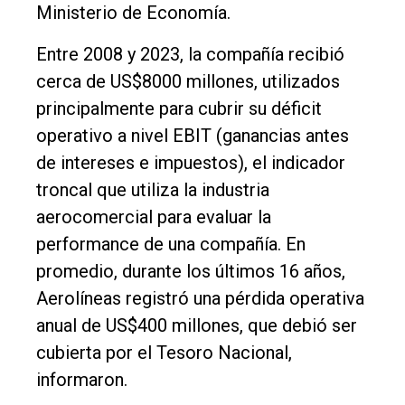
Ministerio de Economía.
Política
Cultura
Entre 2008 y 2023, la compañía recibió
cerca de US$8000 millones, utilizados
Entrevistas
principalmente para cubrir su déficit
Rural
operativo a nivel EBIT (ganancias antes
Deportes
de intereses e impuestos), el indicador
Fúnebres
troncal que utiliza la industria
aerocomercial para evaluar la
Edición
performance de una compañía. En
Empresa
promedio, durante los últimos 16 años,
Nosotros
Aerolíneas registró una pérdida operativa
Contacto
anual de US$400 millones, que debió ser
cubierta por el Tesoro Nacional,
informaron.