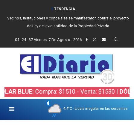
TENDENCIA
Vecinos, instituciones y concejales se manifestaron contra el proyecto
de Ley de Inviolabilidad de la Propiedad Privada
04
:
24
:
38
Viernes, 7 De Agosto - 2026
LUE:
Compra: $1510 - Venta: $1530 |
DÓLAR BOLS
4.4°C - Lluvia irregular en las cercanías