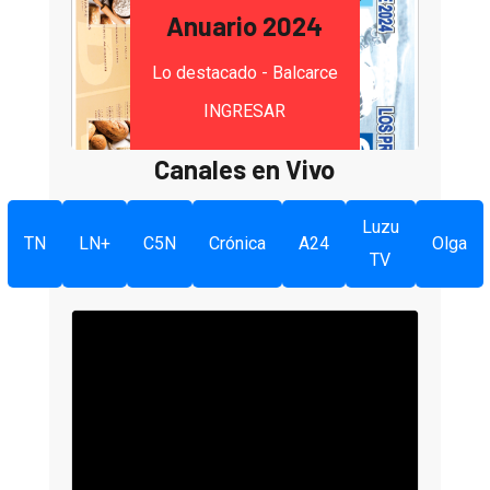
Anuario 2024
Lo destacado - Balcarce
INGRESAR
Canales en Vivo
Luzu
TN
LN+
C5N
Crónica
A24
Olga
TV