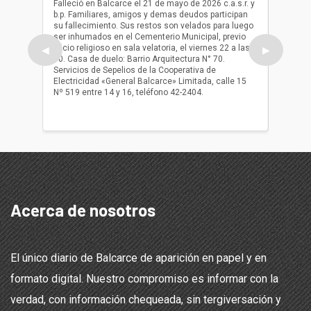
Falleció en Balcarce el 21 de mayo de 2026 c.a.s.r. y
b.p. Familiares, amigos y demas deudos participan
Falleció
su fallecimiento. Sus restos son velados para luego
b.p. Fa
ser inhumados en el Cementerio Municipal, previo
su fall
oficio religioso en sala velatoria, el viernes 22 a las
ser inh
◀
▶
10. Casa de duelo: Barrio Arquitectura N° 70.
oficio r
Servicios de Sepelios de la Cooperativa de
las 17.
Electricidad «General Balcarce» Limitada, calle 15
Sepelios
Nº 519 entre 14 y 16, teléfono 42-2404.
Balcarce
teléfon
Acerca de nosotros
El único diario de Balcarce de aparición en papel y en
formato digital. Nuestro compromiso es informar con la
verdad, con información chequeada, sin tergiversación y