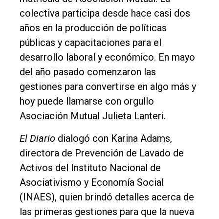
Inicio
colectiva participa desde hace casi dos
años en la producción de políticas
Tendencia
públicas y capacitaciones para el
Int.
desarrollo laboral y económico. En mayo
General
del año pasado comenzaron las
Política
gestiones para convertirse en algo más y
hoy puede llamarse con orgullo
Cultura
Asociación Mutual Julieta Lanteri.
Entrevistas
El Diario
dialogó con Karina Adams,
Rural
directora de Prevención de Lavado de
Deportes
Activos del Instituto Nacional de
Fúnebres
Asociativismo y Economía Social
Edición
(INAES), quien brindó detalles acerca de
Empresa
las primeras gestiones para que la nueva