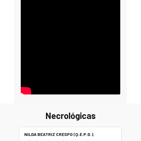
Necrológicas
NILDA BEATRIZ CRESPO (Q.E.P.D.).
ALBER
(Q.E.P.