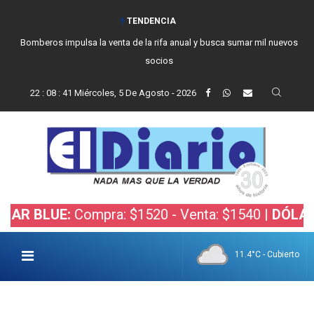
TENDENCIA
Bomberos impulsa la venta de la rifa anual y busca sumar mil nuevos
socios
22
:
08
:
42
Miércoles, 5 De Agosto - 2026
UE:
Compra: $1520 - Venta: $1540 |
DÓLAR BOLSA
11.4°C - Cubierto