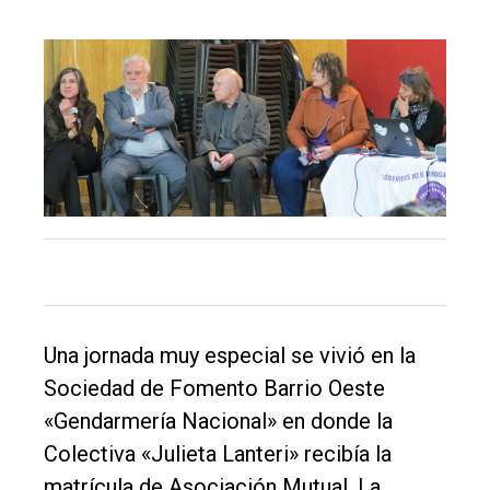
El
Una jornada muy especial se vivió en la
único
Sociedad de Fomento Barrio Oeste
DIARIO
«Gendarmería Nacional» en donde la
de
Colectiva «Julieta Lanteri» recibía la
Balcarce
matrícula de Asociación Mutual. La