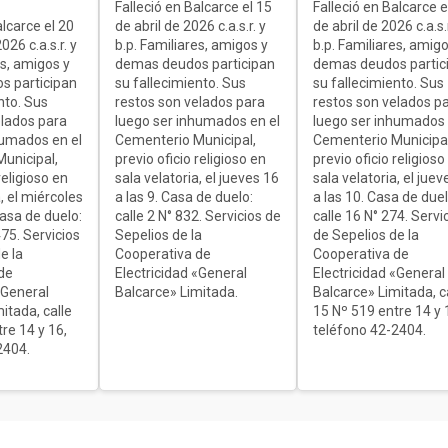
Falleció en Balcarce el 15
Falleció en Balcarce e
alcarce el 20
de abril de 2026 c.a.s.r. y
de abril de 2026 c.a.s.r
26 c.a.s.r. y
b.p. Familiares, amigos y
b.p. Familiares, amigo
es, amigos y
demas deudos participan
demas deudos partic
s participan
su fallecimiento. Sus
su fallecimiento. Sus
nto. Sus
restos son velados para
restos son velados p
elados para
luego ser inhumados en el
luego ser inhumados 
humados en el
Cementerio Municipal,
Cementerio Municipal
unicipal,
previo oficio religioso en
previo oficio religioso
religioso en
sala velatoria, el jueves 16
sala velatoria, el juev
, el miércoles
a las 9. Casa de duelo:
a las 10. Casa de duel
Casa de duelo:
calle 2 N° 832. Servicios de
calle 16 N° 274. Servi
75. Servicios
Sepelios de la
de Sepelios de la
e la
Cooperativa de
Cooperativa de
de
Electricidad «General
Electricidad «General
«General
Balcarce» Limitada.
Balcarce» Limitada, c
itada, calle
15 Nº 519 entre 14 y 
re 14 y 16,
teléfono 42-2404.
2404.