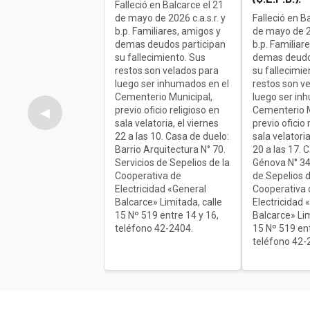
Falleció en Balcarce el 21
de mayo de 2026 c.a.s.r. y
Falleció en B
b.p. Familiares, amigos y
de mayo de 20
demas deudos participan
b.p. Familiar
su fallecimiento. Sus
demas deudo
restos son velados para
su fallecimie
luego ser inhumados en el
restos son v
Cementerio Municipal,
luego ser in
previo oficio religioso en
Cementerio M
◀
sala velatoria, el viernes
previo oficio 
22 a las 10. Casa de duelo:
sala velatoria
Barrio Arquitectura N° 70.
20 a las 17. 
Servicios de Sepelios de la
Génova N° 34
Cooperativa de
de Sepelios d
Electricidad «General
Cooperativa 
Balcarce» Limitada, calle
Electricidad 
15 Nº 519 entre 14 y 16,
Balcarce» Lim
teléfono 42-2404.
15 Nº 519 ent
teléfono 42-