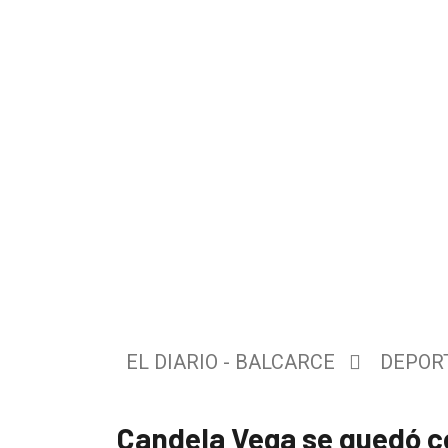
El
único
DIARIO
de
EL DIARIO - BALCARCE
DEPOR
Balcarce
Inicio
Candela Vega se quedó co