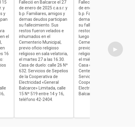
l 15
Falleció en Balcarce el 27
Falleció en Balcarce el 27
. y
de enero de 2025 c.a.s.r. y
de enero de 2025 c.a.s.r. y
s y
b.p. Familiares, amigos y
b.p. Familiares, amigos y
ipan
demas deudos participan
demas deudos participan
su fallecimiento. Sus
su fallecimiento. Sus
ara
restos fueron velados e
restos son velados para
en el
inhumados en el
luego ser inhumados en el
,
Cementerio Municipal,
Cementerio Municipal,
 en
previo oficio religioso
previo oficio religioso
▶
es 16
religioso en sala velatoria,
religioso en sala velatoria,
o:
el martes 27 a las 16.30.
el miércoles de 7 a 9.30.
cios
Casa de duelo: calle 26 Nº
Casa de duelo: Av.
632. Servicios de Sepelios
Centenario Nº 1840.
de la Cooperativa de
Servicios de Sepelios de la
Electricidad «General
Cooperativa de
alle
Balcarce» Limitada, calle
Electricidad «General
16,
15 Nº 519 entre 14 y 16,
Balcarce» Limitada.
teléfono 42-2404.