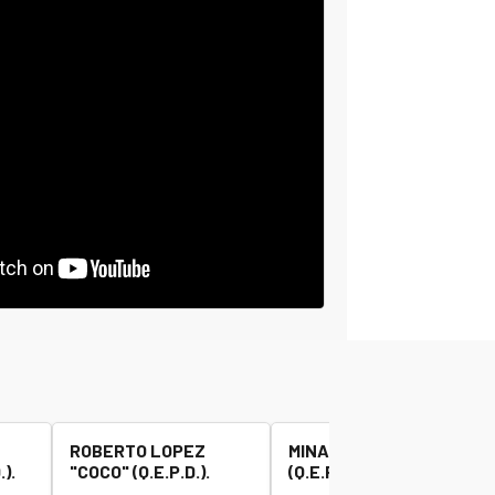
ROBERTO LOPEZ
MINAUDO JOSE "BETA"
).
"COCO" (Q.E.P.D.).
(Q.E.P.D.).