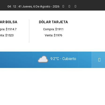
Reino: “Hay bandas muy organizadas y también delincuentes l
04
:
12
:
42
Jueves, 6 De Agosto - 2026
AR BOLSA
DÓLAR TARJETA
ra: $1514.7
Compra: $1911
nta: $1523
Venta: $1976
9.2°C - Cubierto