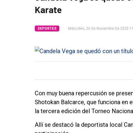
Tendencia
Karate
Int.
General
DEPORTES
Miércoles, 26 De Noviembre De 2025 1
Política
Cultura
Entrevistas
Rural
Deportes
Fúnebres
Con muy buena repercusión se presen
Shotokan Balcarce, que funciona en el
Edición
la tercera edición del Torneo Naciona
Empresa
Nosotros
Allí se destacó la deportista local Ca