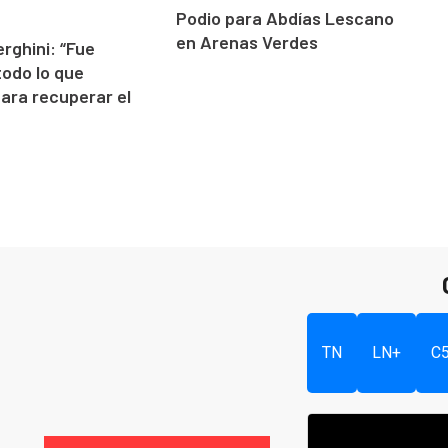
Podio para Abdías Lescano
en Arenas Verdes
erghini: “Fue
todo lo que
para recuperar el
TN
LN+
C