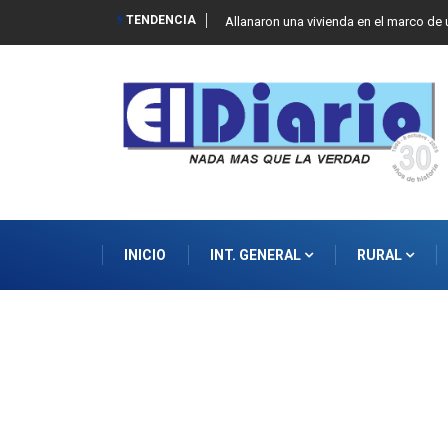
TENDENCIA
ndono"
Allanaron una vivienda en el marco de 
INICIO
INT. GENERAL
RURAL