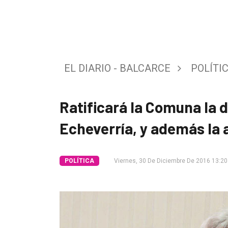
Tendencia
Int.
General
EL DIARIO - BALCARCE
POLÍTI
Política
Cultura
Ratificará la Comuna la 
Entrevistas
Echeverría, y además la 
Rural
Deportes
POLÍTICA
Viernes, 30 De Diciembre De 2016 13:20
Fúnebres
Edición
Empresa
Nosotros