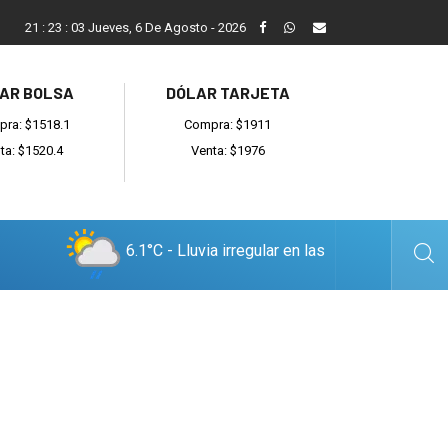
il
Guillermo Lombardo: "Ya no alcanzan las palabras, hacen fal
21
:
23
:
04
Jueves, 6 De Agosto - 2026
AR BOLSA
DÓLAR TARJETA
ra: $1518.1
Compra: $1911
ta: $1520.4
Venta: $1976
6.1°C - Lluvia irregular en las
cercanías