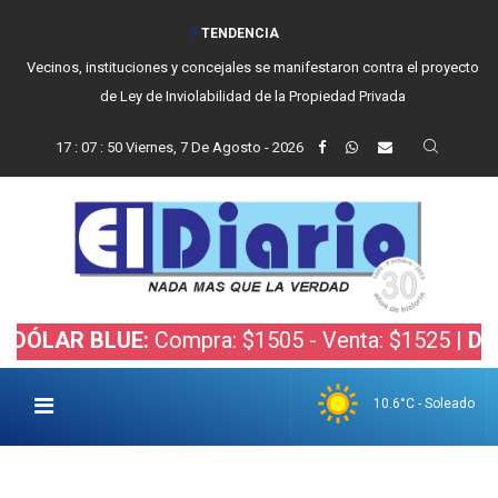
TENDENCIA
Vecinos, instituciones y concejales se manifestaron contra el proyecto
de Ley de Inviolabilidad de la Propiedad Privada
17
:
07
:
51
Viernes, 7 De Agosto - 2026
R BLUE:
Compra: $1505 - Venta: $1525 |
DÓLAR B
10.6°C - Soleado