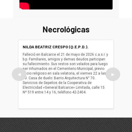
Necrológicas
NILDA BEATRIZ CRESPO (Q.E.P.D.).
ALBER
(Q.E.P.
Falleció en Balcarce el 21 de mayo de 2026 c.a.s.r. y
b.p. Familiares, amigos y demas deudos participan
Falleció
su fallecimiento. Sus restos son velados para luego
b.p. Fa
ser inhumados en el Cementerio Municipal, previo
su fall
oficio religioso en sala velatoria, el viernes 22 a las
ser inh
◀
▶
10. Casa de duelo: Barrio Arquitectura N° 70.
oficio r
Servicios de Sepelios de la Cooperativa de
las 17.
Electricidad «General Balcarce» Limitada, calle 15
Sepelios
Nº 519 entre 14 y 16, teléfono 42-2404.
Balcarce
teléfon