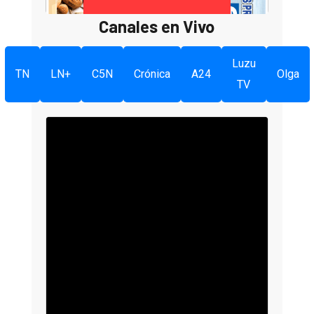
Canales en Vivo
Luzu
TN
LN+
C5N
Crónica
A24
Olga
TV