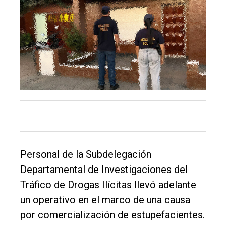
El
único
DIARIO
de
Balcarce
Inicio
Tendencia
Int.
General
Personal de la Subdelegación
Política
Departamental de Investigaciones del
Cultura
Tráfico de Drogas Ilícitas llevó adelante
un operativo en el marco de una causa
Entrevistas
por comercialización de estupefacientes.
Rural