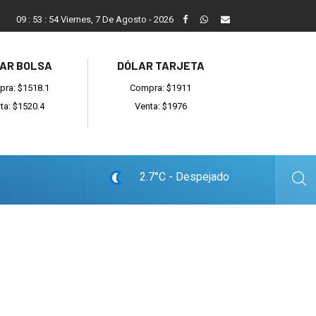
ada
Reino recibió a instituciones y confirmó gestiones para sumar
09
:
53
:
55
Viernes, 7 De Agosto - 2026
AR BOLSA
DÓLAR TARJETA
ra: $1518.1
Compra: $1911
ta: $1520.4
Venta: $1976
2.7°C - Despejado