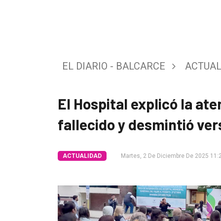
Tendencia
Int.
General
EL DIARIO - BALCARCE
ACTUAL
Política
Cultura
El Hospital explicó la at
Entrevistas
fallecido y desmintió ve
Rural
Deportes
ACTUALIDAD
Martes, 2 De Diciembre De 2025 11:
Fúnebres
Edición
Empresa
Nosotros