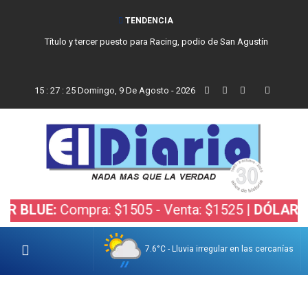
TENDENCIA
Título y tercer puesto para Racing, podio de San Agustín
15
:
27
:
26
Domingo, 9 De Agosto - 2026
:
Compra: $1505 - Venta: $1525 |
DÓLAR BOLSA:
C
7.6°C - Lluvia irregular en las cercanías