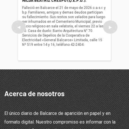
NILDA BEATRIZ CRESPO (Q.E.P.D.).
ALBER
(Q.E.P.
Falleció en Balcarce el 21 de mayo de 2026 c.a.s.r. y
b.p. Familiares, amigos y demas deudos participan
Falleció
su fallecimiento. Sus restos son velados para luego
b.p. Fa
ser inhumados en el Cementerio Municipal, previo
su fall
oficio religioso en sala velatoria, el viernes 22 a las
ser inh
◀
▶
10. Casa de duelo: Barrio Arquitectura N° 70.
oficio r
Servicios de Sepelios de la Cooperativa de
las 17.
Electricidad «General Balcarce» Limitada, calle 15
Sepelios
Nº 519 entre 14 y 16, teléfono 42-2404.
Balcarce
teléfon
Acerca de nosotros
El único diario de Balcarce de aparición en papel y en
formato digital. Nuestro compromiso es informar con la