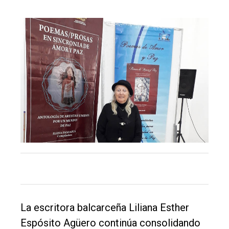
El
único
DIARIO
de
Balcarce
Inicio
Tendencia
Int.
General
La escritora balcarceña Liliana Esther
Política
Espósito Agüero continúa consolidando