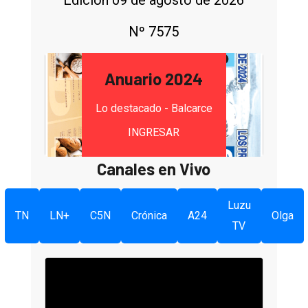
Edición 09 de agosto de 2026
Nº 7575
Anuario 2024
Lo destacado - Balcarce
INGRESAR
Canales en Vivo
Luzu
TN
LN+
C5N
Crónica
A24
Olga
TV