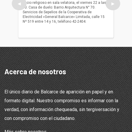
oficio religioso en sala velatoria, el viernes 22 a las
ser inh
◀
▶
10. Casa de duelo: Barrio Arquitectura N° 70.
oficio r
Servicios de Sepelios de la Cooperativa de
las 17.
Electricidad «General Balcarce» Limitada, calle 15
Sepelios
Nº 519 entre 14 y 16, teléfono 42-2404.
Balcarce
teléfon
Acerca de nosotros
El único diario de Balcarce de aparición en papel y en
formato digital. Nuestro compromiso es informar con la
verdad, con información chequeada, sin tergiversación y
con compromiso con el ciudadano.
Más sobre nosotros