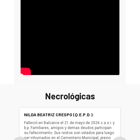
Necrológicas
NILDA BEATRIZ CRESPO (Q.E.P.D.).
ALBER
(Q.E.P.
Falleció en Balcarce el 21 de mayo de 2026 c.a.s.r. y
b.p. Familiares, amigos y demas deudos participan
Falleció
su fallecimiento. Sus restos son velados para luego
b.p. Fa
ser inhumados en el Cementerio Municipal, previo
su fall