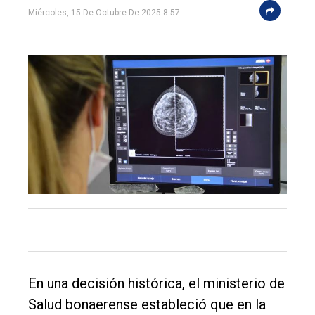
Miércoles, 15 De Octubre De 2025 8:57
El
único
DIARIO
de
Balcarce
Inicio
En una decisión histórica, el ministerio de
Salud bonaerense estableció que en la
Tendencia