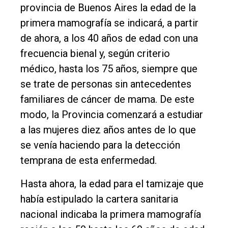
provincia de Buenos Aires la edad de la
Int.
primera mamografía se indicará, a partir
General
de ahora, a los 40 años de edad con una
Política
frecuencia bienal y, según criterio
Cultura
médico, hasta los 75 años, siempre que
se trate de personas sin antecedentes
Entrevistas
familiares de cáncer de mama. De este
Rural
modo, la Provincia comenzará a estudiar
Deportes
a las mujeres diez años antes de lo que
Fúnebres
se venía haciendo para la detección
temprana de esta enfermedad.
Edición
Empresa
Hasta ahora, la edad para el tamizaje que
Nosotros
había estipulado la cartera sanitaria
nacional indicaba la primera mamografía
Contacto