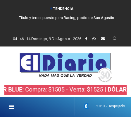
TENDENCIA
Título y tercer puesto para Racing, podio de San Agustín
04
:
46
:
15
Domingo, 9 De Agosto - 2026
:
Compra: $1505 - Venta: $1525 |
DÓLAR BOLSA:
C
2.3°C - Despejado