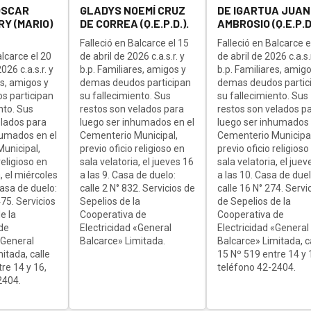
OSCAR
GLADYS NOEMÍ CRUZ
DE IGARTUA JUAN
Y (MARIO)
DE CORREA (Q.E.P.D.).
AMBROSIO (Q.E.P.D.
Falleció en Balcarce el 15
Falleció en Balcarce e
alcarce el 20
de abril de 2026 c.a.s.r. y
de abril de 2026 c.a.s.r
26 c.a.s.r. y
b.p. Familiares, amigos y
b.p. Familiares, amigo
es, amigos y
demas deudos participan
demas deudos partic
s participan
su fallecimiento. Sus
su fallecimiento. Sus
nto. Sus
restos son velados para
restos son velados p
elados para
luego ser inhumados en el
luego ser inhumados 
humados en el
Cementerio Municipal,
Cementerio Municipal
unicipal,
previo oficio religioso en
previo oficio religioso
religioso en
sala velatoria, el jueves 16
sala velatoria, el juev
, el miércoles
a las 9. Casa de duelo:
a las 10. Casa de duel
Casa de duelo:
calle 2 N° 832. Servicios de
calle 16 N° 274. Servi
75. Servicios
Sepelios de la
de Sepelios de la
e la
Cooperativa de
Cooperativa de
de
Electricidad «General
Electricidad «General
«General
Balcarce» Limitada.
Balcarce» Limitada, c
itada, calle
15 Nº 519 entre 14 y 
re 14 y 16,
teléfono 42-2404.
2404.