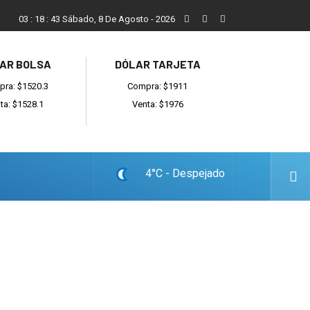
Vecinos, instituciones y concejales se manifestaron contra el 
03
:
18
:
44
Sábado, 8 De Agosto - 2026
AR BOLSA
DÓLAR TARJETA
ra: $1520.3
Compra: $1911
ta: $1528.1
Venta: $1976
4°C - Despejado