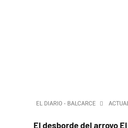
El
único
DIARIO
de
EL DIARIO - BALCARCE
ACTUA
Balcarce
El desborde del arroyo E
Inicio