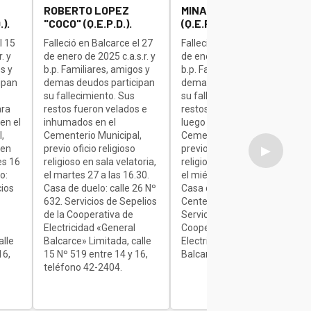
ROBERTO LOPEZ
MINAUDO JOSE "BETA"
).
"COCO" (Q.E.P.D.).
(Q.E.P.D.).
l 15
Falleció en Balcarce el 27
Falleció en Balcarce el 27
. y
de enero de 2025 c.a.s.r. y
de enero de 2025 c.a.s.r. y
s y
b.p. Familiares, amigos y
b.p. Familiares, amigos y
ipan
demas deudos participan
demas deudos participan
su fallecimiento. Sus
su fallecimiento. Sus
ara
restos fueron velados e
restos son velados para
en el
inhumados en el
luego ser inhumados en el
,
Cementerio Municipal,
Cementerio Municipal,
 en
previo oficio religioso
previo oficio religioso
▶
es 16
religioso en sala velatoria,
religioso en sala velatoria,
o:
el martes 27 a las 16.30.
el miércoles de 7 a 9.30.
cios
Casa de duelo: calle 26 Nº
Casa de duelo: Av.
632. Servicios de Sepelios
Centenario Nº 1840.
de la Cooperativa de
Servicios de Sepelios de la
Electricidad «General
Cooperativa de
alle
Balcarce» Limitada, calle
Electricidad «General
16,
15 Nº 519 entre 14 y 16,
Balcarce» Limitada.
teléfono 42-2404.