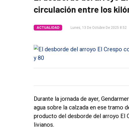
Tendencia
circulación entre los kil
Int.
General
ACTUALIDAD
Lunes, 13 De Octubre De 2025 8:52
Política
Cultura
Entrevistas
Rural
Deportes
Fúnebres
Durante la jornada de ayer, Gendarmer
Edición
agua sobre la calzada en ese tramo d
Empresa
producto del desborde del arroyo El 
Nosotros
livianos.