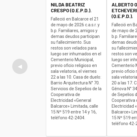
NILDA BEATRIZ
ALBERTO 
CRESPO (Q.E.P.D.).
ETCHEVERR
(Q.E.P.D.).
Falleció en Balcarce el 21
de mayo de 2026 c.a.s.r. y
Falleció en B
b.p. Familiares, amigos y
de mayo de 20
demas deudos participan
b.p. Familiar
su fallecimiento. Sus
demas deudo
restos son velados para
su fallecimie
luego ser inhumados en el
restos son v
Cementerio Municipal,
luego ser in
previo oficio religioso en
Cementerio M
◀
sala velatoria, el viernes
previo oficio 
22 a las 10. Casa de duelo:
sala velatoria
Barrio Arquitectura N° 70.
20 a las 17. 
Servicios de Sepelios de la
Génova N° 34
Cooperativa de
de Sepelios d
Electricidad «General
Cooperativa 
Balcarce» Limitada, calle
Electricidad 
15 Nº 519 entre 14 y 16,
Balcarce» Lim
teléfono 42-2404.
15 Nº 519 ent
teléfono 42-