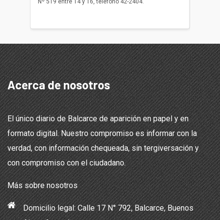
Nº 519 entre 14 y 16, teléfono 42-2404.
Balcarce
teléfon
Acerca de nosotros
El único diario de Balcarce de aparición en papel y en
formato digital. Nuestro compromiso es informar con la
verdad, con información chequeada, sin tergiversación y
con compromiso con el ciudadano.
Más sobre nosotros
Domicilio legal: Calle 17 N° 792, Balcarce, Buenos