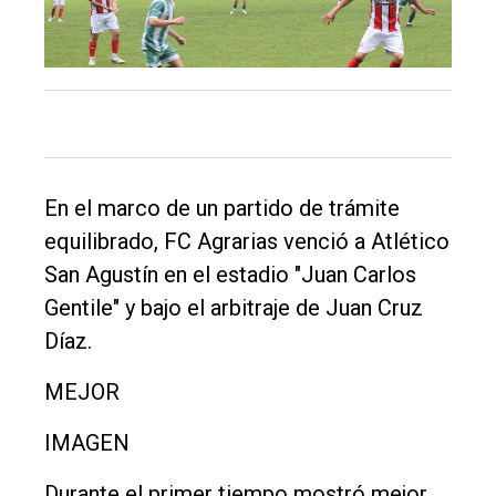
El
único
DIARIO
de
Balcarce
Inicio
En el marco de un partido de trámite
equilibrado, FC Agrarias venció a Atlético
Tendencia
San Agustín en el estadio "Juan Carlos
Int.
Gentile" y bajo el arbitraje de Juan Cruz
General
Díaz.
Política
MEJOR
Cultura
IMAGEN
Entrevistas
Rural
Durante el primer tiempo mostró mejor