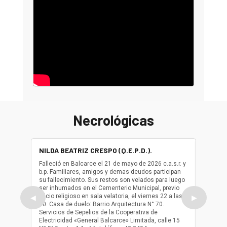
Necrológicas
NILDA BEATRIZ CRESPO (Q.E.P.D.).
ALBER
(Q.E.P.
Falleció en Balcarce el 21 de mayo de 2026 c.a.s.r. y
b.p. Familiares, amigos y demas deudos participan
Falleció
su fallecimiento. Sus restos son velados para luego
b.p. Fa
ser inhumados en el Cementerio Municipal, previo
su fall
oficio religioso en sala velatoria, el viernes 22 a las
ser inh
◀
▶
10. Casa de duelo: Barrio Arquitectura N° 70.
oficio r
Servicios de Sepelios de la Cooperativa de
las 17.
Electricidad «General Balcarce» Limitada, calle 15
Sepelios