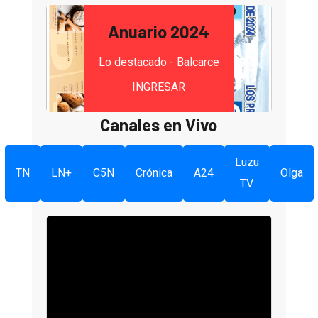
Anuario 2024
Lo destacado - Balcarce
INGRESAR
Canales en Vivo
Luzu
TN
LN+
C5N
Crónica
A24
Olga
TV