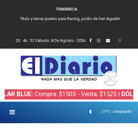
TENDENCIA
Título y tercer puesto para Racing, podio de San Agustín
23
:
46
:
33
Sábado, 8 De Agosto - 2026
BLUE:
Compra: $1505 - Venta: $1525 |
DÓLAR BOL
2.9°C - Despejado