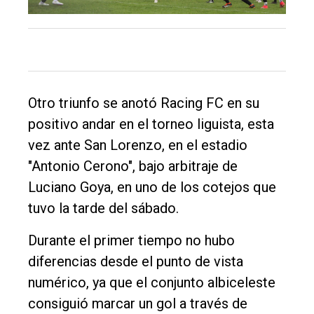
Int.
General
Política
Cultura
Otro triunfo se anotó Racing FC en su
Entrevistas
positivo andar en el torneo liguista, esta
Rural
vez ante San Lorenzo, en el estadio
"Antonio Cerono", bajo arbitraje de
Deportes
Luciano Goya, en uno de los cotejos que
Fúnebres
tuvo la tarde del sábado.
Edición
Durante el primer tiempo no hubo
Empresa
diferencias desde el punto de vista
Nosotros
numérico, ya que el conjunto albiceleste
Contacto
consiguió marcar un gol a través de