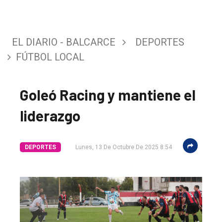
EL DIARIO - BALCARCE
DEPORTES
FÚTBOL LOCAL
Goleó Racing y mantiene el
El
liderazgo
único
DIARIO
DEPORTES
Lunes, 13 De Octubre De 2025 8:54
de
Balcarce
Inicio
Tendencia