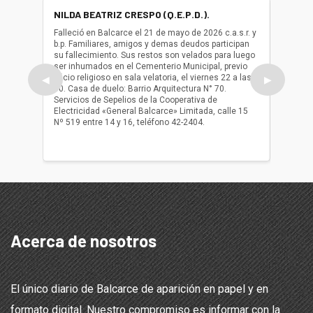
NILDA BEATRIZ CRESPO (Q.E.P.D.).
ALBER
(Q.E.P.
Falleció en Balcarce el 21 de mayo de 2026 c.a.s.r. y
b.p. Familiares, amigos y demas deudos participan
Falleció
su fallecimiento. Sus restos son velados para luego
b.p. Fa
ser inhumados en el Cementerio Municipal, previo
su fall
oficio religioso en sala velatoria, el viernes 22 a las
ser inh
◀
▶
10. Casa de duelo: Barrio Arquitectura N° 70.
oficio r
Servicios de Sepelios de la Cooperativa de
las 17.
Electricidad «General Balcarce» Limitada, calle 15
Sepelios
Nº 519 entre 14 y 16, teléfono 42-2404.
Balcarce
teléfon
Acerca de nosotros
El único diario de Balcarce de aparición en papel y en
formato digital. Nuestro compromiso es informar con la