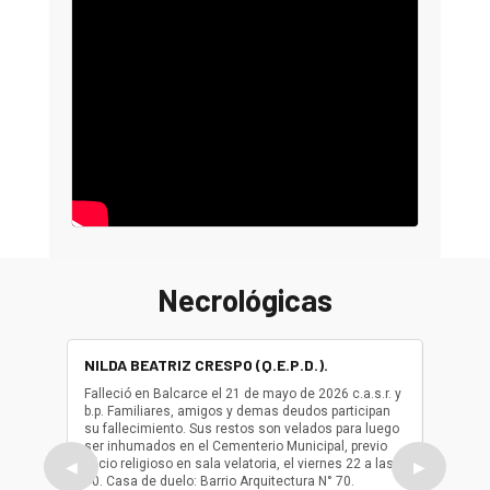
Necrológicas
NILDA BEATRIZ CRESPO (Q.E.P.D.).
ALBER
(Q.E.P.
Falleció en Balcarce el 21 de mayo de 2026 c.a.s.r. y
b.p. Familiares, amigos y demas deudos participan
Falleció
su fallecimiento. Sus restos son velados para luego
b.p. Fa
ser inhumados en el Cementerio Municipal, previo
su fall
oficio religioso en sala velatoria, el viernes 22 a las
ser inh
◀
▶
10. Casa de duelo: Barrio Arquitectura N° 70.
oficio r