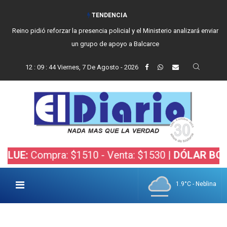
TENDENCIA
Reino pidió reforzar la presencia policial y el Ministerio analizará enviar
un grupo de apoyo a Balcarce
12
:
09
:
46
Viernes, 7 De Agosto - 2026
ra: $1510 - Venta: $1530 |
DÓLAR BOLSA:
Compra
1.9°C - Neblina