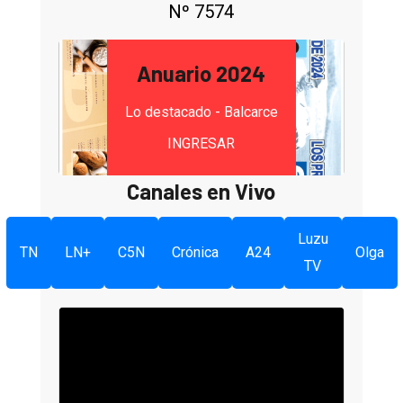
Nº 7574
Anuario 2024
Lo destacado - Balcarce
INGRESAR
Canales en Vivo
Luzu
TN
LN+
C5N
Crónica
A24
Olga
TV