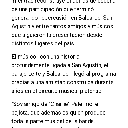
mientras reconstruye el detrás de escena
Tendencia
de una participación que terminó
Int.
generando repercusión en Balcarce, San
General
Agustín y entre tantos amigos y músicos
Política
que siguieron la presentación desde
Cultura
distintos lugares del país.
Entrevistas
El músico -con una historia
Rural
profundamente ligada a San Agustín, el
paraje Leite y Balcarce- llegó al programa
Deportes
gracias a una amistad construida durante
Fúnebres
años en el circuito musical platense.
Edición
"Soy amigo de "Charlie" Palermo, el
Empresa
bajista, que además es quien produce
Nosotros
toda la parte musical de la banda.
Contacto