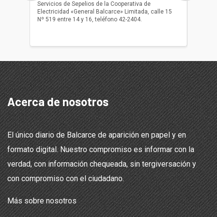
Servicios de Sepelios de la Cooperativa de
las 17.
Electricidad «General Balcarce» Limitada, calle 15
Sepelios
Nº 519 entre 14 y 16, teléfono 42-2404.
Balcarce
teléfon
Acerca de nosotros
El único diario de Balcarce de aparición en papel y en
formato digital. Nuestro compromiso es informar con la
verdad, con información chequeada, sin tergiversación y
con compromiso con el ciudadano.
Más sobre nosotros