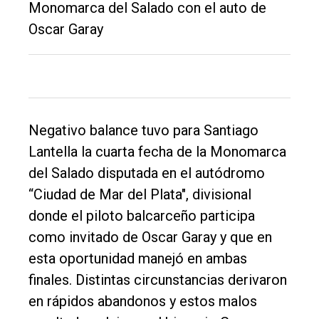
Monomarca del Salado con el auto de
Oscar Garay
El
Negativo balance tuvo para Santiago
único
Lantella la cuarta fecha de la Monomarca
DIARIO
del Salado disputada en el autódromo
de
“Ciudad de Mar del Plata", divisional
Balcarce
donde el piloto balcarceño participa
como invitado de Oscar Garay y que en
Inicio
esta oportunidad manejó en ambas
Tendencia
finales. Distintas circunstancias derivaron
Int.
en rápidos abandonos y estos malos
General