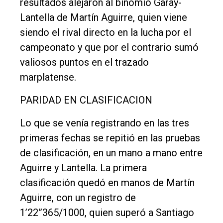
resultados alejaron al binomio Garay-
Lantella de Martín Aguirre, quien viene
Política
siendo el rival directo en la lucha por el
Cultura
campeonato y que por el contrario sumó
Entrevistas
valiosos puntos en el trazado
Rural
marplatense.
Deportes
PARIDAD EN CLASIFICACION
Fúnebres
Lo que se venía registrando en las tres
Edición
primeras fechas se repitió en las pruebas
Empresa
de clasificación, en un mano a mano entre
Nosotros
Aguirre y Lantella. La primera
clasificación quedó en manos de Martín
Contacto
Aguirre, con un registro de
1’22”365/1000, quien superó a Santiago