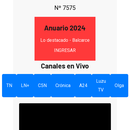
Nº 7575
Anuario 2024
Lo destacado - Balcarce
INGRESAR
Canales en Vivo
Luzu
TN
LN+
C5N
Crónica
A24
Olga
TV