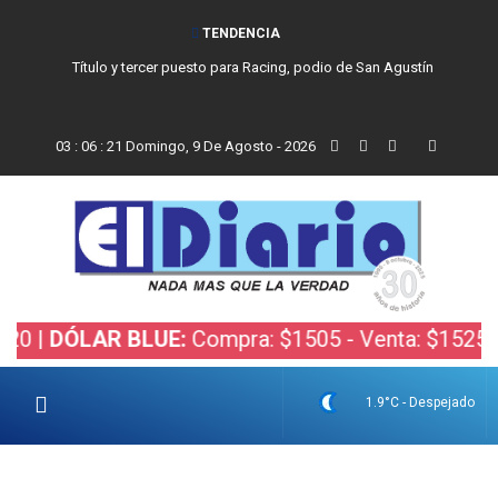
TENDENCIA
Título y tercer puesto para Racing, podio de San Agustín
03
:
06
:
22
Domingo, 9 De Agosto - 2026
DÓLAR BLUE:
Compra: $1505 - Venta: $1525 |
DÓLA
1.9°C - Despejado