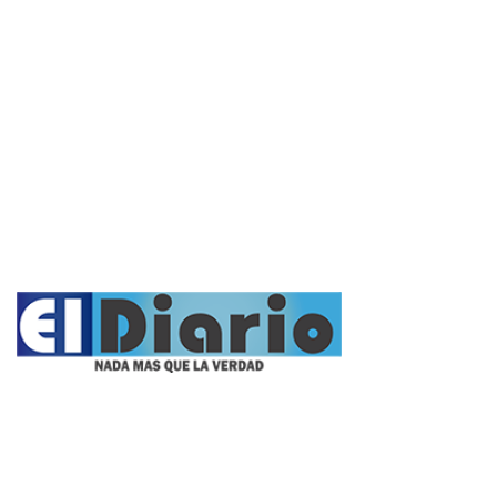
Cultura y Espectáculos
Rural
Deportes
Opinión
Entrevistas
Videos
Fúnebres
Nacionales
Propietario:
Imagen Balcarce SRL