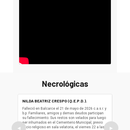
Necrológicas
NILDA BEATRIZ CRESPO (Q.E.P.D.).
ALBER
(Q.E.P.
Falleció en Balcarce el 21 de mayo de 2026 c.a.s.r. y
b.p. Familiares, amigos y demas deudos participan
Falleció
su fallecimiento. Sus restos son velados para luego
b.p. Fa
ser inhumados en el Cementerio Municipal, previo
su fall
oficio religioso en sala velatoria, el viernes 22 a las
ser inh
◀
▶