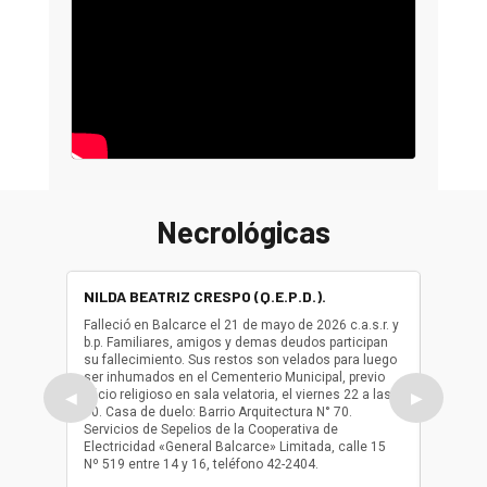
Necrológicas
NILDA BEATRIZ CRESPO (Q.E.P.D.).
ALBER
(Q.E.P.
Falleció en Balcarce el 21 de mayo de 2026 c.a.s.r. y
b.p. Familiares, amigos y demas deudos participan
Falleció
su fallecimiento. Sus restos son velados para luego
b.p. Fa
ser inhumados en el Cementerio Municipal, previo
su fall
oficio religioso en sala velatoria, el viernes 22 a las
ser inh
◀
▶
10. Casa de duelo: Barrio Arquitectura N° 70.
oficio r
Servicios de Sepelios de la Cooperativa de
las 17.
Electricidad «General Balcarce» Limitada, calle 15
Sepelios
Nº 519 entre 14 y 16, teléfono 42-2404.
Balcarce
teléfon