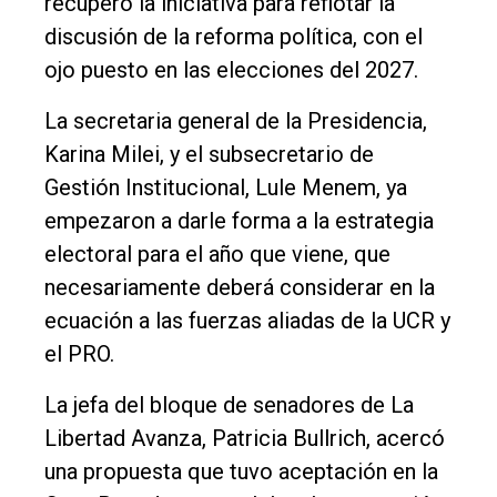
recuperó la iniciativa para reflotar la
discusión de la reforma política, con el
ojo puesto en las elecciones del 2027.
La secretaria general de la Presidencia,
Karina Milei, y el subsecretario de
El
Gestión Institucional, Lule Menem, ya
único
empezaron a darle forma a la estrategia
DIARIO
electoral para el año que viene, que
de
necesariamente deberá considerar en la
Balcarce
ecuación a las fuerzas aliadas de la UCR y
el PRO.
Inicio
La jefa del bloque de senadores de La
Tendencia
Libertad Avanza, Patricia Bullrich, acercó
Int.
una propuesta que tuvo aceptación en la
General