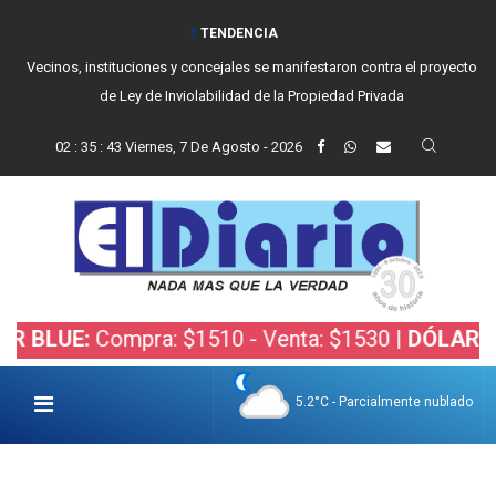
TENDENCIA
Vecinos, instituciones y concejales se manifestaron contra el proyecto
de Ley de Inviolabilidad de la Propiedad Privada
02
:
35
:
44
Viernes, 7 De Agosto - 2026
Compra: $1510 - Venta: $1530 |
DÓLAR BOLSA:
Co
5.2°C - Parcialmente nublado