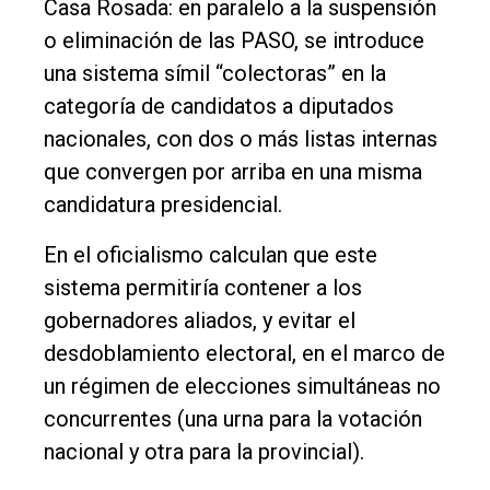
Casa Rosada: en paralelo a la suspensión
Política
o eliminación de las PASO, se introduce
una sistema símil “colectoras” en la
Cultura
categoría de candidatos a diputados
Entrevistas
nacionales, con dos o más listas internas
Rural
que convergen por arriba en una misma
candidatura presidencial.
Deportes
Fúnebres
En el oficialismo calculan que este
sistema permitiría contener a los
Edición
gobernadores aliados, y evitar el
Empresa
desdoblamiento electoral, en el marco de
Nosotros
un régimen de elecciones simultáneas no
Contacto
concurrentes (una urna para la votación
nacional y otra para la provincial).