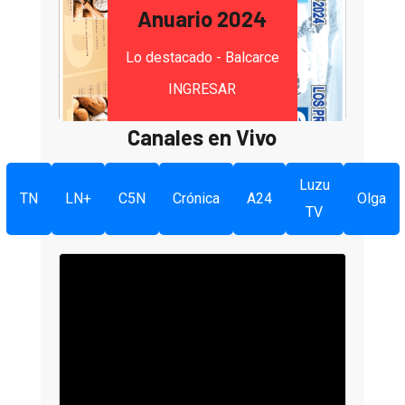
Anuario 2024
Lo destacado - Balcarce
INGRESAR
Canales en Vivo
Luzu
TN
LN+
C5N
Crónica
A24
Olga
TV