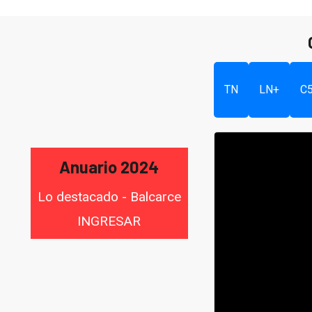
TN
LN+
C
Anuario 2024
Lo destacado - Balcarce
INGRESAR