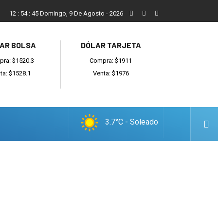
San Cayetano, el trabajo y una nueva etapa para la comunidad
12
:
54
:
46
Domingo, 9 De Agosto - 2026
AR BOLSA
DÓLAR TARJETA
ra: $1520.3
Compra: $1911
ta: $1528.1
Venta: $1976
3.7°C - Soleado