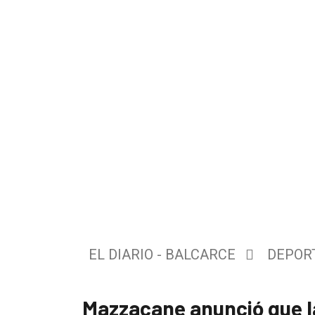
El
único
DIARIO
de
EL DIARIO - BALCARCE
DEPOR
Balcarce
Mazzacane anunció que l
Inicio