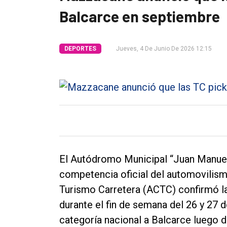
Balcarce en septiembre
Tendencia
Int.
DEPORTES
Jueves, 4 De Junio De 2026 12:15
General
Política
Cultura
Entrevistas
Rural
Deportes
El Autódromo Municipal “Juan Manuel 
Fúnebres
competencia oficial del automovilis
Edición
Turismo Carretera (ACTC) confirmó la
Empresa
durante el fin de semana del 26 y 27
categoría nacional a Balcarce luego d
Nosotros