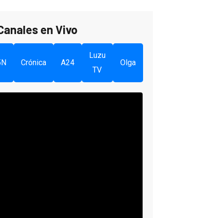
Canales en Vivo
Luzu
5N
Crónica
A24
Olga
TV