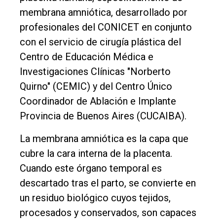
membrana amniótica, desarrollado por
El
profesionales del CONICET en conjunto
único
con el servicio de cirugía plástica del
DIARIO
Centro de Educación Médica e
de
Investigaciones Clínicas "Norberto
Balcarce
Quirno" (CEMIC) y del Centro Único
Coordinador de Ablación e Implante
Inicio
Provincia de Buenos Aires (CUCAIBA).
Tendencia
La membrana amniótica es la capa que
Int.
cubre la cara interna de la placenta.
General
Cuando este órgano temporal es
Política
descartado tras el parto, se convierte en
un residuo biológico cuyos tejidos,
Cultura
procesados y conservados, son capaces
Entrevistas