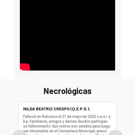
Necrológicas
NILDA BEATRIZ CRESPO (Q.E.P.D.).
ALBER
(Q.E.P.
Falleció en Balcarce el 21 de mayo de 2026 c.a.s.r. y
b.p. Familiares, amigos y demas deudos participan
Falleció
su fallecimiento. Sus restos son velados para luego
b.p. Fa
ser inhumados en el Cementerio Municipal, previo
su fall