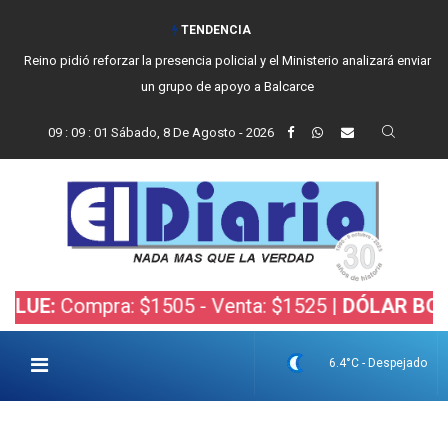
TENDENCIA
Reino pidió reforzar la presencia policial y el Ministerio analizará enviar
un grupo de apoyo a Balcarce
09
:
09
:
02
Sábado, 8 De Agosto - 2026
mpra: $1505 - Venta: $1525 |
DÓLAR BOLSA:
Comp
6.4°C - Despejado