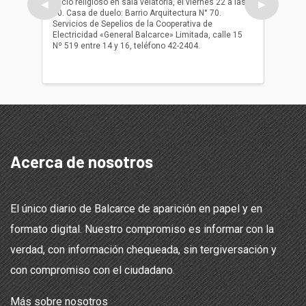
oficio religioso en sala velatoria, el viernes 22 a las
ser inh
◀
▶
10. Casa de duelo: Barrio Arquitectura N° 70.
oficio r
Servicios de Sepelios de la Cooperativa de
las 17.
Electricidad «General Balcarce» Limitada, calle 15
Sepelios
Nº 519 entre 14 y 16, teléfono 42-2404.
Balcarce
teléfon
Acerca de nosotros
El único diario de Balcarce de aparición en papel y en
formato digital. Nuestro compromiso es informar con la
verdad, con información chequeada, sin tergiversación y
con compromiso con el ciudadano.
Más sobre nosotros