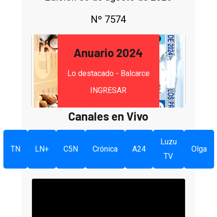
Nº 7574
Anuario 2024
Lo destacado - Balcarce
INGRESAR
Canales en Vivo
Luzu
TN
LN+
C5N
Crónica
A24
Olga
TV