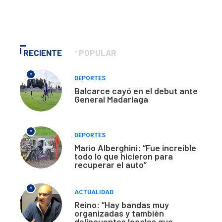
RECIENTE
POPULAR
*
DEPORTES
Balcarce cayó en el debut ante
General Madariaga
*
DEPORTES
Mario Alberghini: “Fue increíble
todo lo que hicieron para
recuperar el auto”
*
ACTUALIDAD
Reino: “Hay bandas muy
organizadas y también
delincuentes locales que