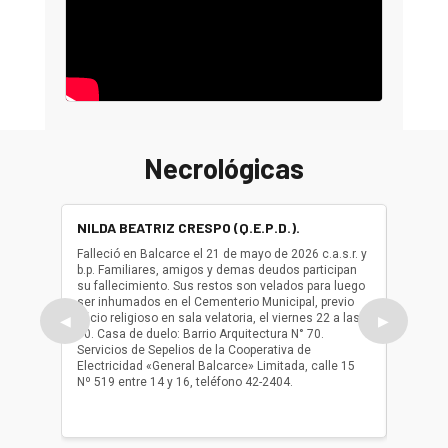
Necrológicas
NILDA BEATRIZ CRESPO (Q.E.P.D.).
ALBER
(Q.E.P.
Falleció en Balcarce el 21 de mayo de 2026 c.a.s.r. y
b.p. Familiares, amigos y demas deudos participan
Falleció
su fallecimiento. Sus restos son velados para luego
b.p. Fa
ser inhumados en el Cementerio Municipal, previo
su fall
oficio religioso en sala velatoria, el viernes 22 a las
ser inh
◀
▶
10. Casa de duelo: Barrio Arquitectura N° 70.
oficio r
Servicios de Sepelios de la Cooperativa de
las 17.
Electricidad «General Balcarce» Limitada, calle 15
Sepelios
Nº 519 entre 14 y 16, teléfono 42-2404.
Balcarce
teléfon