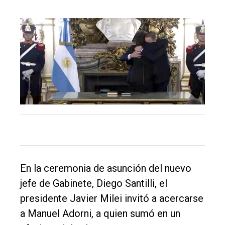
Inicio
Tendencia
Int.
General
Política
Cultura
Entrevistas
Rural
En la ceremonia de asunción del nuevo
Deportes
jefe de Gabinete, Diego Santilli, el
Fúnebres
presidente Javier Milei invitó a acercarse
Edición
a Manuel Adorni, a quien sumó en un
Empresa