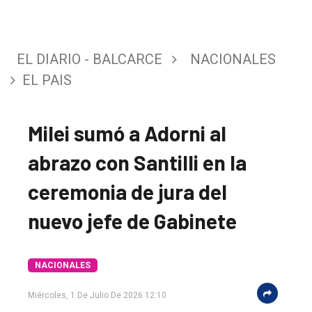
EL DIARIO - BALCARCE
NACIONALES
EL PAIS
Milei sumó a Adorni al
abrazo con Santilli en la
ceremonia de jura del
nuevo jefe de Gabinete
El
único
DIARIO
NACIONALES
de
Miércoles, 1 De Julio De 2026 12:10
Balcarce