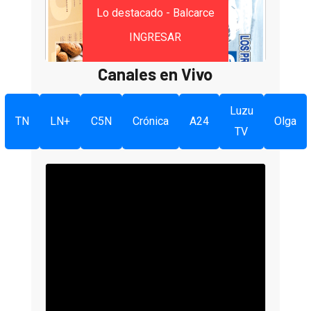
Lo destacado - Balcarce
INGRESAR
Canales en Vivo
Luzu
TN
LN+
C5N
Crónica
A24
Olga
TV