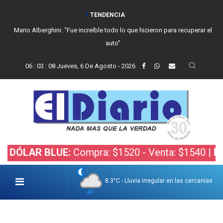
TENDENCIA
Mario Alberghini: “Fue increíble todo lo que hicieron para recuperar el
auto”
06
:
03
:
09
Jueves, 6 De Agosto - 2026
AR BLUE:
Compra: $1520 - Venta: $1540 |
DÓLAR 
8.3°C - Lluvia irregular en las cercanías