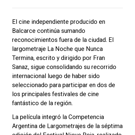
El cine independiente producido en
Balcarce continúa sumando
El
reconocimientos fuera de la ciudad. El
único
largometraje La Noche que Nunca
DIARIO
Termina, escrito y dirigido por Fran
de
Sanaz, sigue consolidando su recorrido
Balcarce
internacional luego de haber sido
seleccionado para participar en dos de
Inicio
los principales festivales de cine
Tendencia
fantástico de la región.
Int.
La película integró la Competencia
General
Argentina de Largometrajes de la séptima
Política
edición del Festival Nieve Roja, realizado