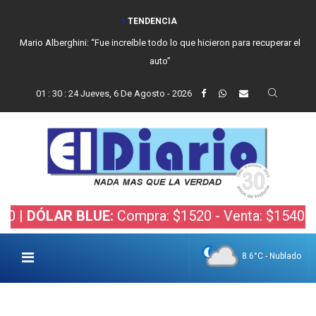
TENDENCIA
Mario Alberghini: “Fue increíble todo lo que hicieron para recuperar el
auto”
01
:
30
:
25
Jueves, 6 De Agosto - 2026
R BLUE:
Compra: $1520 - Venta: $1540 |
DÓLAR B
8.6°C - Nublado