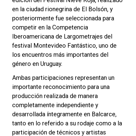
en la ciudad rionegrina de El Bolsón, y
Cultura
posteriormente fue seleccionada para
Entrevistas
competir en la Competencia
Rural
Iberoamericana de Largometrajes del
Deportes
festival Montevideo Fantástico, uno de
los encuentros más importantes del
Fúnebres
género en Uruguay.
Edición
Empresa
Ambas participaciones representan un
importante reconocimiento para una
Nosotros
producción realizada de manera
Contacto
completamente independiente y
desarrollada íntegramente en Balcarce,
tanto en lo referido a su rodaje como a la
participación de técnicos y artistas