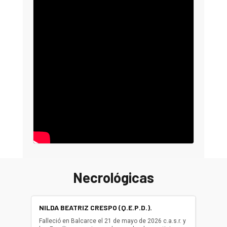
Necrológicas
NILDA BEATRIZ CRESPO (Q.E.P.D.).
ALBER
(Q.E.P.
Falleció en Balcarce el 21 de mayo de 2026 c.a.s.r. y