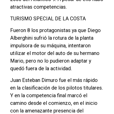
Política
atractivas competencias.
Cultura
TURISMO SPECIAL DE LA COSTA
Entrevistas
Rural
Fueron 8 los protagonistas ya que Diego
Alberghini sufrió la rotura de la planta
Deportes
impulsora de su máquina, intentaron
Fúnebres
utilizar el motor del auto de su hermano
Edición
Mario, pero no lo pudieron adaptar y
Empresa
quedó fuera de la actividad.
Nosotros
Juan Esteban Dimuro fue el más rápido
Contacto
en la clasificación de los pilotos titulares.
Y en la competencia final marcó el
camino desde el comienzo, en el inicio
con la amenazante presencia del