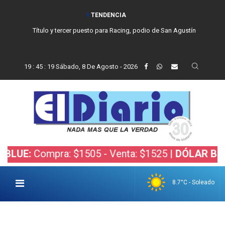
TENDENCIA
Título y tercer puesto para Racing, podio de San Agustín
19
:
45
:
21
Sábado, 8 De Agosto - 2026
mpra: $1505 - Venta: $1525 |
DÓLAR BOLSA:
Comp
8.7°C - Soleado