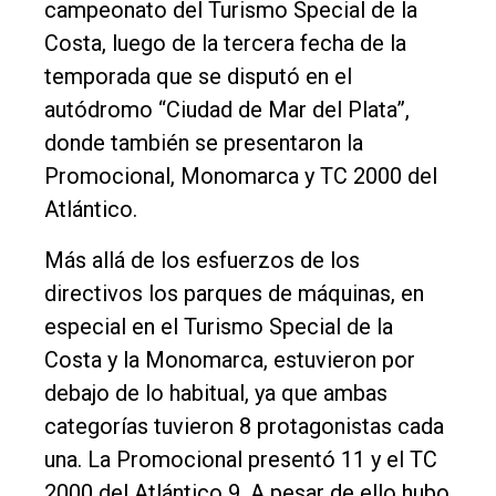
campeonato del Turismo Special de la
Costa, luego de la tercera fecha de la
temporada que se disputó en el
autódromo “Ciudad de Mar del Plata”,
El
donde también se presentaron la
único
Promocional, Monomarca y TC 2000 del
DIARIO
Atlántico.
de
Más allá de los esfuerzos de los
Balcarce
directivos los parques de máquinas, en
especial en el Turismo Special de la
Inicio
Costa y la Monomarca, estuvieron por
Tendencia
debajo de lo habitual, ya que ambas
Int.
categorías tuvieron 8 protagonistas cada
General
una. La Promocional presentó 11 y el TC
2000 del Atlántico 9. A pesar de ello hubo