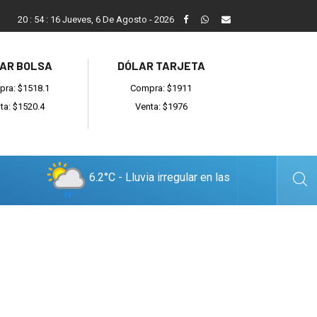
Balcarce cayó en el debut ante General Madariaga
20
:
54
:
17
Jueves, 6 De Agosto - 2026
AR BOLSA
DÓLAR TARJETA
ra: $1518.1
Compra: $1911
ta: $1520.4
Venta: $1976
6.2°C - Lluvia irregular en las
cercanías