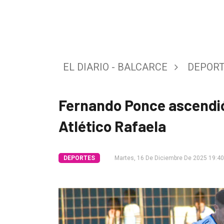
Tendencia
Int.
General
EL DIARIO - BALCARCE
DEPOR
Política
Cultura
Fernando Ponce ascendió
Entrevistas
Atlético Rafaela
Rural
Deportes
DEPORTES
Martes, 16 De Diciembre De 2025 19:40
Fúnebres
Edición
Empresa
Nosotros