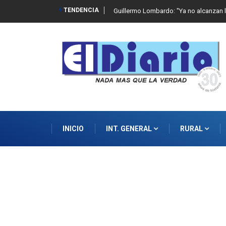
TENDENCIA
 de abuso sexual infantil
Guillermo Lombardo: "Ya no alcanzan l
INICIO
INT. GENERAL
RURAL