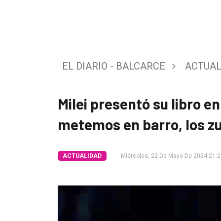
Tendencia
Int.
General
EL DIARIO - BALCARCE
ACTUAL
Política
Cultura
Milei presentó su libro en
Entrevistas
metemos en barro, los zu
Rural
Deportes
ACTUALIDAD
Miércoles, 22 De Mayo De 2024 21:
Fúnebres
Edición
Empresa
Nosotros