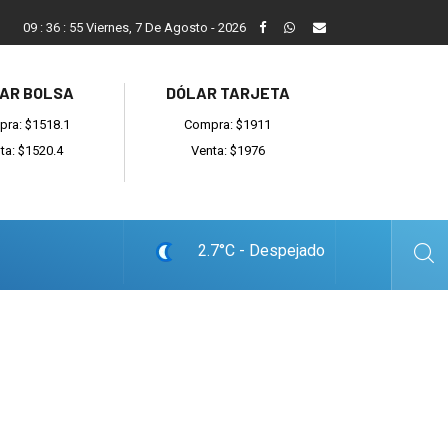
ada
Reino recibió a instituciones y confirmó gestiones para sumar
09
:
36
:
56
Viernes, 7 De Agosto - 2026
AR BOLSA
DÓLAR TARJETA
ra: $1518.1
Compra: $1911
ta: $1520.4
Venta: $1976
2.7°C - Despejado