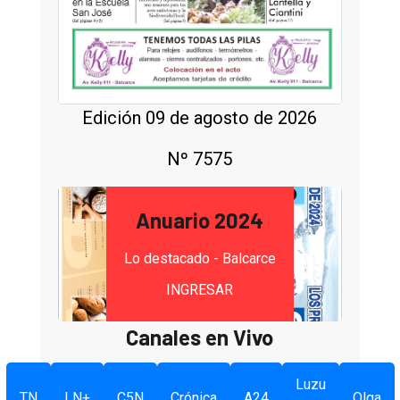
Edición 09 de agosto de 2026
Nº 7575
Anuario 2024
Lo destacado - Balcarce
INGRESAR
Canales en Vivo
Luzu
TN
LN+
C5N
Crónica
A24
Olga