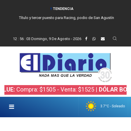
TENDENCIA
Título y tercer puesto para Racing, podio de San Agustín
12
:
56
:
05
Domingo, 9 De Agosto - 2026
pra: $1505 - Venta: $1525 |
DÓLAR BOLSA:
Compr
3.7°C - Soleado