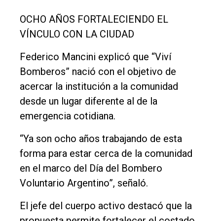
Int.
General
OCHO AÑOS FORTALECIENDO EL
VÍNCULO CON LA CIUDAD
Política
Cultura
Federico Mancini explicó que “Viví
Bomberos” nació con el objetivo de
Entrevistas
acercar la institución a la comunidad
Rural
desde un lugar diferente al de la
Deportes
emergencia cotidiana.
Fúnebres
“Ya son ocho años trabajando de esta
Edición
forma para estar cerca de la comunidad
Empresa
en el marco del Día del Bombero
Nosotros
Voluntario Argentino”, señaló.
Contacto
El jefe del cuerpo activo destacó que la
propuesta permite fortalecer el costado