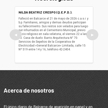
NILDA BEATRIZ CRESPO (Q.E.P.D.).
ALBER
(Q.E.P.
Falleció en Balcarce el 21 de mayo de 2026 c.a.s.r. y
b.p. Familiares, amigos y demas deudos participan
Falleció
su fallecimiento. Sus restos son velados para luego
b.p. Fa
ser inhumados en el Cementerio Municipal, previo
su fall
oficio religioso en sala velatoria, el viernes 22 a las
ser inh
◀
▶
10. Casa de duelo: Barrio Arquitectura N° 70.
oficio r
Servicios de Sepelios de la Cooperativa de
las 17.
Electricidad «General Balcarce» Limitada, calle 15
Sepelios
Nº 519 entre 14 y 16, teléfono 42-2404.
Balcarce
teléfon
Acerca de nosotros
El único diario de Balcarce de aparición en papel y en