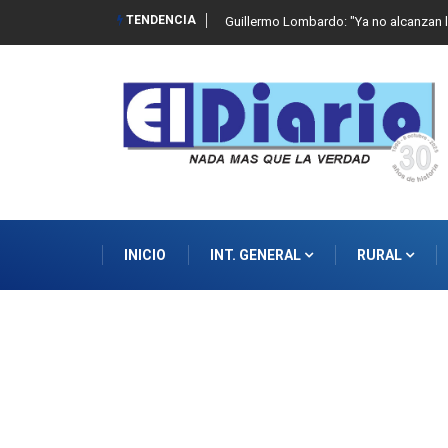
TENDENCIA
 de abuso sexual infantil
Guillermo Lombardo: "Ya no alcanzan l
INICIO
INT. GENERAL
RURAL