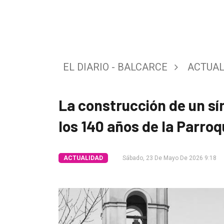
Tendencia
Int.
General
EL DIARIO - BALCARCE
ACTUAL
Política
Cultura
La construcción de un sí
Entrevistas
los 140 años de la Parro
Rural
Deportes
ACTUALIDAD
Sábado, 23 De Mayo De 2026 9:18
Fúnebres
Edición
Empresa
Nosotros