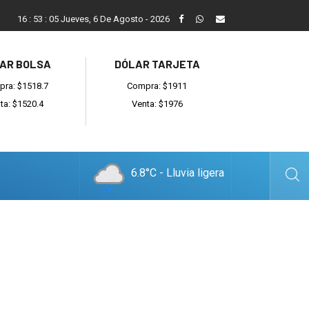
Balcarce cayó en el debut ante General Madariaga
16
:
53
:
06
Jueves, 6 De Agosto - 2026
AR BOLSA
DÓLAR TARJETA
ra: $1518.7
Compra: $1911
ta: $1520.4
Venta: $1976
6.8°C - Lluvia ligera