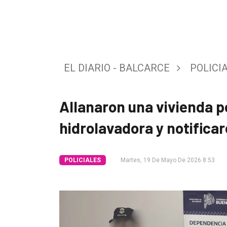
Tendencia
Int.
General
EL DIARIO - BALCARCE
POLICI
Política
Cultura
Allanaron una vivienda p
Entrevistas
hidrolavadora y notifica
Rural
Deportes
POLICIALES
Martes, 19 De Mayo De 2026 8:53
Fúnebres
Edición
Empresa
Nosotros