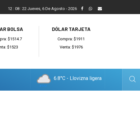
Mario Alberghini: “Fue increíble todo lo que hicieron para recup
12
:
08
:
23
Jueves, 6 De Agosto - 2026
AR BOLSA
DÓLAR TARJETA
ra: $1514.7
Compra: $1911
nta: $1523
Venta: $1976
6.8°C - Llovizna ligera