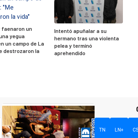
y faenaron un
Intentó apuñalar a su
 una yegua
hermano tras una violenta
en un campo de La
pelea y terminó
e destrozaron la
aprehendido
TN
LN+
C