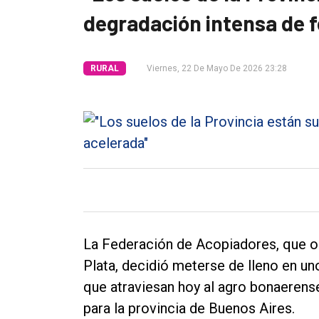
degradación intensa de 
Tendencia
Int.
RURAL
Viernes, 22 De Mayo De 2026 23:28
General
Política
Cultura
Entrevistas
Rural
Deportes
Fúnebres
La Federación de Acopiadores, que o
Edición
Plata, decidió meterse de lleno en u
Empresa
que atraviesan hoy al agro bonaerens
para la provincia de Buenos Aires.
Nosotros