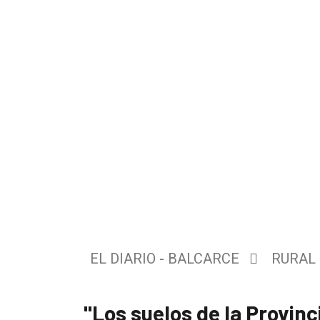
El
único
DIARIO
de
EL DIARIO - BALCARCE
RURAL
Balcarce
"Los suelos de la Provinc
Inicio