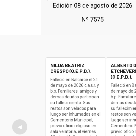
Edición 08 de agosto de 2026
Nº 7575
NILDA BEATRIZ
ALBERTO 
CRESPO (Q.E.P.D.).
ETCHEVERR
(Q.E.P.D.).
Falleció en Balcarce el 21
de mayo de 2026 c.a.s.r. y
Falleció en B
b.p. Familiares, amigos y
de mayo de 20
demas deudos participan
b.p. Familiar
su fallecimiento. Sus
demas deudo
restos son velados para
su fallecimie
luego ser inhumados en el
restos son v
Cementerio Municipal,
luego ser in
previo oficio religioso en
Cementerio M
◀
sala velatoria, el viernes
previo oficio 