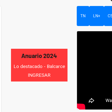
TN
LN+
C
Anuario 2024
Lo destacado - Balcarce
INGRESAR