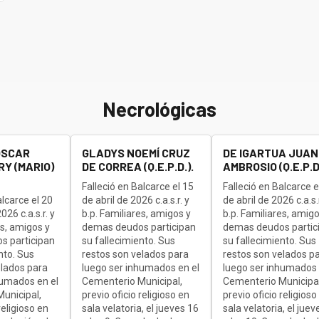
Necrológicas
OSCAR
GLADYS NOEMÍ CRUZ
DE IGARTUA JUAN
Y (MARIO)
DE CORREA (Q.E.P.D.).
AMBROSIO (Q.E.P.D.
Falleció en Balcarce el 15
Falleció en Balcarce e
alcarce el 20
de abril de 2026 c.a.s.r. y
de abril de 2026 c.a.s.r
26 c.a.s.r. y
b.p. Familiares, amigos y
b.p. Familiares, amigo
es, amigos y
demas deudos participan
demas deudos partic
s participan
su fallecimiento. Sus
su fallecimiento. Sus
nto. Sus
restos son velados para
restos son velados p
elados para
luego ser inhumados en el
luego ser inhumados 
humados en el
Cementerio Municipal,
Cementerio Municipal
unicipal,
previo oficio religioso en
previo oficio religioso
religioso en
sala velatoria, el jueves 16
sala velatoria, el juev