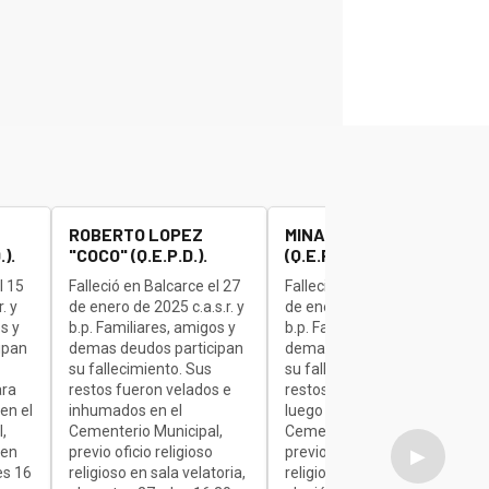
ROBERTO LOPEZ
MINAUDO JOSE "BETA"
).
"COCO" (Q.E.P.D.).
(Q.E.P.D.).
l 15
Falleció en Balcarce el 27
Falleció en Balcarce el 27
. y
de enero de 2025 c.a.s.r. y
de enero de 2025 c.a.s.r. y
s y
b.p. Familiares, amigos y
b.p. Familiares, amigos y
ipan
demas deudos participan
demas deudos participan
su fallecimiento. Sus
su fallecimiento. Sus
ara
restos fueron velados e
restos son velados para
en el
inhumados en el
luego ser inhumados en el
,
Cementerio Municipal,
Cementerio Municipal,
 en
previo oficio religioso
previo oficio religioso
▶
es 16
religioso en sala velatoria,
religioso en sala velatoria,