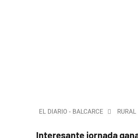
El
único
DIARIO
de
EL DIARIO - BALCARCE
RURAL
Balcarce
Interesante jornada gan
Inicio