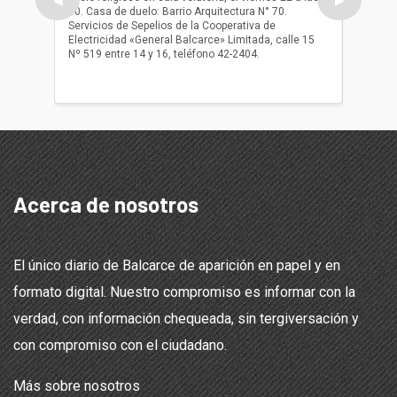
◀
▶
10. Casa de duelo: Barrio Arquitectura N° 70.
oficio r
Servicios de Sepelios de la Cooperativa de
las 17.
Electricidad «General Balcarce» Limitada, calle 15
Sepelios
Nº 519 entre 14 y 16, teléfono 42-2404.
Balcarce
teléfon
Acerca de nosotros
El único diario de Balcarce de aparición en papel y en
formato digital. Nuestro compromiso es informar con la
verdad, con información chequeada, sin tergiversación y
con compromiso con el ciudadano.
Más sobre nosotros