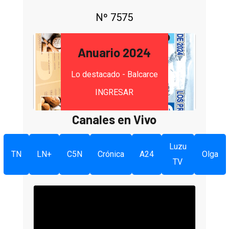
Nº 7575
Anuario 2024
Lo destacado - Balcarce
INGRESAR
Canales en Vivo
Luzu
TN
LN+
C5N
Crónica
A24
Olga
TV