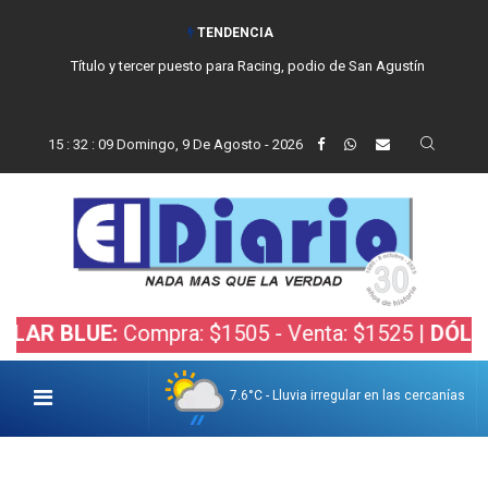
TENDENCIA
Título y tercer puesto para Racing, podio de San Agustín
15
:
32
:
10
Domingo, 9 De Agosto - 2026
LUE:
Compra: $1505 - Venta: $1525 |
DÓLAR BOLS
7.6°C - Lluvia irregular en las cercanías