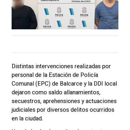
El
único
DIARIO
Distintas intervenciones realizadas por
de
personal de la Estación de Policía
Balcarce
Comunal (EPC) de Balcarce y la DDI local
dejaron como saldo allanamientos,
Inicio
secuestros, aprehensiones y actuaciones
Tendencia
judiciales por diversos delitos ocurridos
Int.
en la ciudad.
General