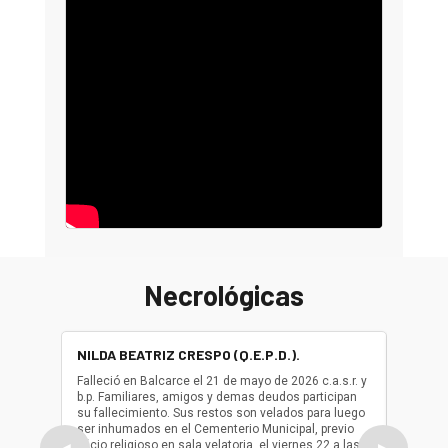
Necrológicas
NILDA BEATRIZ CRESPO (Q.E.P.D.).
ALBER
(Q.E.P.
Falleció en Balcarce el 21 de mayo de 2026 c.a.s.r. y
b.p. Familiares, amigos y demas deudos participan
Falleció
su fallecimiento. Sus restos son velados para luego
b.p. Fa
ser inhumados en el Cementerio Municipal, previo
su fall
oficio religioso en sala velatoria, el viernes 22 a las
ser inh