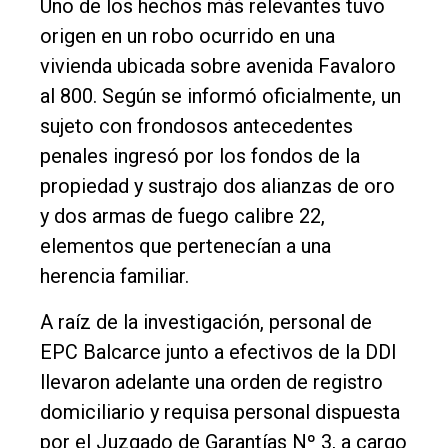
Uno de los hechos más relevantes tuvo
Política
origen en un robo ocurrido en una
Cultura
vivienda ubicada sobre avenida Favaloro
al 800. Según se informó oficialmente, un
Entrevistas
sujeto con frondosos antecedentes
Rural
penales ingresó por los fondos de la
Deportes
propiedad y sustrajo dos alianzas de oro
y dos armas de fuego calibre 22,
Fúnebres
elementos que pertenecían a una
Edición
herencia familiar.
Empresa
A raíz de la investigación, personal de
Nosotros
EPC Balcarce junto a efectivos de la DDI
Contacto
llevaron adelante una orden de registro
domiciliario y requisa personal dispuesta
por el Juzgado de Garantías Nº 3, a cargo