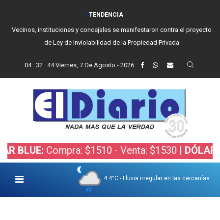
TENDENCIA
Vecinos, instituciones y concejales se manifestaron contra el proyecto
de Ley de Inviolabilidad de la Propiedad Privada
04
:
32
:
45
Viernes, 7 De Agosto - 2026
E:
Compra: $1510 - Venta: $1530 |
DÓLAR BOLSA:
4.4°C - Lluvia irregular en las cercanías