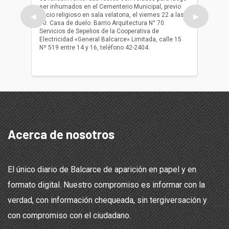
ser inhumados en el Cementerio Municipal, previo
su fall
oficio religioso en sala velatoria, el viernes 22 a las
ser inh
◀
▶
10. Casa de duelo: Barrio Arquitectura N° 70.
oficio r
Servicios de Sepelios de la Cooperativa de
las 17.
Electricidad «General Balcarce» Limitada, calle 15
Sepelios
Nº 519 entre 14 y 16, teléfono 42-2404.
Balcarce
teléfon
Acerca de nosotros
El único diario de Balcarce de aparición en papel y en
formato digital. Nuestro compromiso es informar con la
verdad, con información chequeada, sin tergiversación y
con compromiso con el ciudadano.