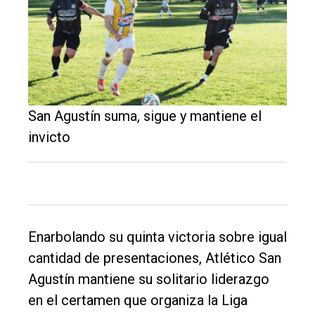
El
San Agustín suma, sigue y mantiene el
único
invicto
DIARIO
de
Balcarce
Inicio
Enarbolando su quinta victoria sobre igual
cantidad de presentaciones, Atlético San
Tendencia
Agustín mantiene su solitario liderazgo
Int.
en el certamen que organiza la Liga
General