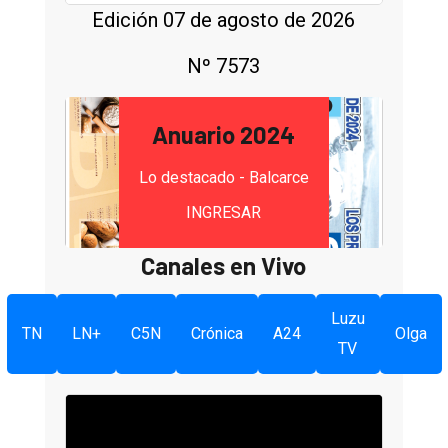
Edición 07 de agosto de 2026
Nº 7573
Anuario 2024
Lo destacado - Balcarce
INGRESAR
Canales en Vivo
Luzu
TN
LN+
C5N
Crónica
A24
Olga
TV