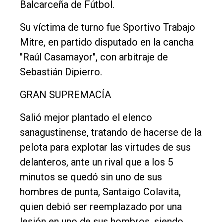
Balcarceña de Fútbol.
Política
Su víctima de turno fue Sportivo Trabajo
Cultura
Mitre, en partido disputado en la cancha
Entrevistas
"Raúl Casamayor", con arbitraje de
Rural
Sebastián Dipierro.
Deportes
GRAN SUPREMACÍA
Fúnebres
Salió mejor plantado el elenco
Edición
sanagustinense, tratando de hacerse de la
Empresa
pelota para explotar las virtudes de sus
Nosotros
delanteros, ante un rival que a los 5
minutos se quedó sin uno de sus
Contacto
hombres de punta, Santaigo Colavita,
quien debió ser reemplazado por una
lesión en uno de sus hombros, siendo