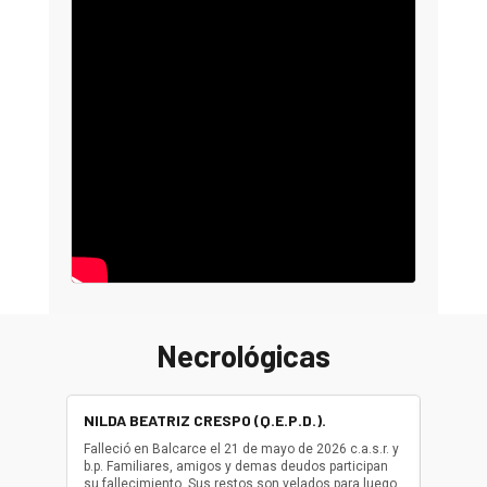
Necrológicas
NILDA BEATRIZ CRESPO (Q.E.P.D.).
ALBER
(Q.E.P.
Falleció en Balcarce el 21 de mayo de 2026 c.a.s.r. y
b.p. Familiares, amigos y demas deudos participan
Falleció
su fallecimiento. Sus restos son velados para luego
b.p. Fa